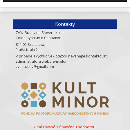
Kontakty
Zväz Rusov na Slovensku —
Союз русских в Словакии.
811 05 Bratislava,
Fraňa Kráľa 2.
V prípade akýchkoľvek otázok neváhajte kontaktovať
administrátora webu e-mailom:
zvazrusov@gmail.com
Realizované s finančnou podporou