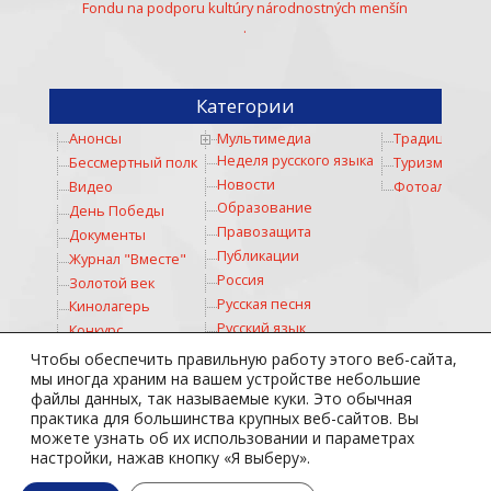
Fondu na podporu kultúry národnostných menšín
.
Категории
Анонсы
Мультимедиа
Традиции
Неделя русского языка
Бессмертный полк
Туризм
Новости
Видео
Фотоальбом
Образование
День Победы
Правозащита
Документы
Публикации
Журнал "Вместе"
Россия
Золотой век
Русская песня
Кинолагерь
Русский язык
Конкурс
Русское слово
Коронавирус
Чтобы обеспечить правильную работу этого веб-сайта,
Соревнование
мы иногда храним на вашем устройстве небольшие
Космос
файлы данных, так называемые куки. Это обычная
Спорт
Культура
практика для большинства крупных веб-сайтов. Вы
Стихи
Личности
можете узнать об их использовании и параметрах
Театр
Медицина
настройки, нажав кнопку «Я выберу».
Тотальный диктант
Молодежь