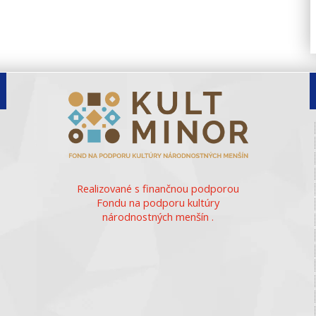
Realizované s finančnou podporou
Fondu na podporu kultúry
národnostných menšín .