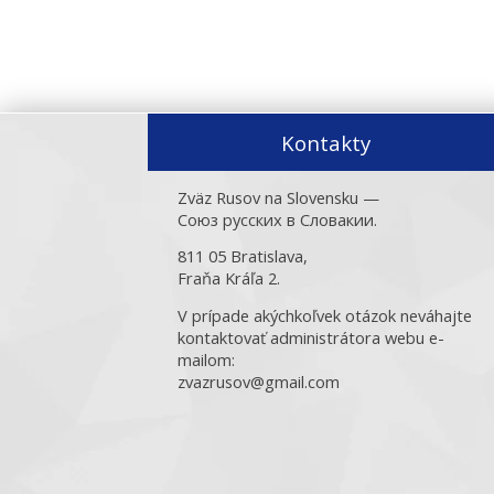
Kontakty
Zväz Rusov na Slovensku —
Союз русских в Словакии.
811 05 Bratislava,
Fraňa Kráľa 2.
V prípade akýchkoľvek otázok neváhajte
kontaktovať administrátora webu e-
mailom:
zvazrusov@gmail.com