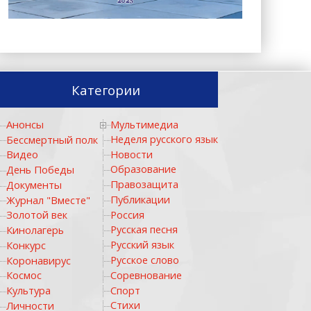
Категории
Анонсы
Мультимедиа
Традиции
Неделя русского языка
Бессмертный полк
Туризм
Новости
Видео
Фотоальбом
Образование
День Победы
Правозащита
Документы
Публикации
Журнал "Вместе"
Россия
Золотой век
Русская песня
Кинолагерь
Русский язык
Конкурс
Русское слово
Коронавирус
Соревнование
Космос
Спорт
Культура
Стихи
Личности