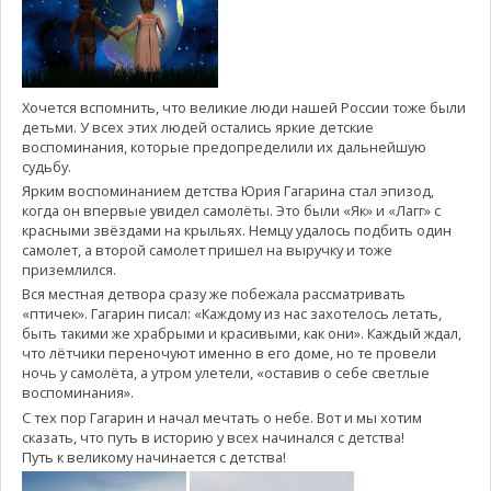
Хочется вспомнить, что великие люди нашей России тоже были
детьми. У всех этих людей остались яркие детские
воспоминания, которые предопределили их дальнейшую
судьбу.
Ярким воспоминанием детства Юрия Гагарина стал эпизод,
когда он впервые увидел самолёты. Это были «Як» и «Лагг» с
красными звёздами на крыльях. Немцу удалось подбить один
самолет, а второй самолет пришел на выручку и тоже
приземлился.
Вся местная детвора сразу же побежала рассматривать
«птичек». Гагарин писал: «Каждому из нас захотелось летать,
быть такими же храбрыми и красивыми, как они». Каждый ждал,
что лётчики переночуют именно в его доме, но те провели
ночь у самолёта, а утром улетели, «оставив о себе светлые
воспоминания».
С тех пор Гагарин и начал мечтать о небе. Вот и мы хотим
сказать, что путь в историю у всех начинался с детства!
Путь к великому начинается с детства!