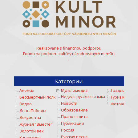
Realizované s finančnou podporou
Fondu na podporu kultúry národnostných menšín
.
Категории
Анонсы
Мультимедиа
Традиции
Неделя русского языка
Бессмертный полк
Туризм
Новости
Видео
Фотоальбом
Образование
День Победы
Правозащита
Документы
Публикации
Журнал "Вместе"
Россия
Золотой век
Русская песня
Кинолагерь