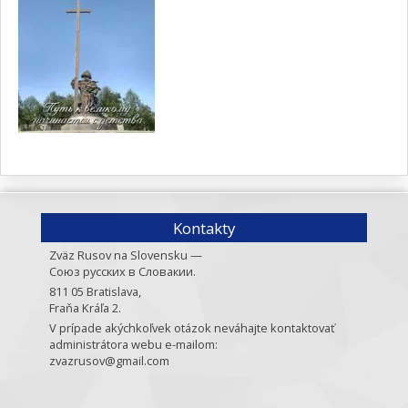
Kontakty
Zväz Rusov na Slovensku —
Союз русских в Словакии.
811 05 Bratislava,
Fraňa Kráľa 2.
V prípade akýchkoľvek otázok neváhajte kontaktovať
administrátora webu e-mailom:
zvazrusov@gmail.com