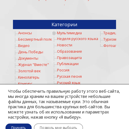
.
Категории
Анонсы
Мультимедиа
Традиции
Неделя русского языка
Бессмертный полк
Туризм
Новости
Видео
Фотоальбом
Образование
День Победы
Правозащита
Документы
Публикации
Журнал "Вместе"
Россия
Золотой век
Русская песня
Кинолагерь
Русский язык
Конкурс
Русское слово
Коронавирус
Чтобы обеспечить правильную работу этого веб-сайта,
Соревнование
Космос
мы иногда храним на вашем устройстве небольшие
файлы данных, так называемые куки. Это обычная
Спорт
Культура
практика для большинства крупных веб-сайтов. Вы
Стихи
Личности
можете узнать об их использовании и параметрах
Театр
Медицина
настройки, нажав кнопку «Я выберу».
Тотальный диктант
Молодежь
Принять
Позволь мне выбрать