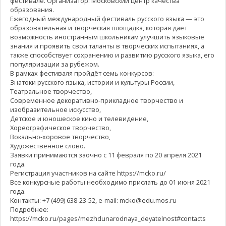
фестивале. Организатор: Московский центр качества
образования.
Ежегодный международный фестиваль русского языка — это
образовательная и творческая площадка, которая дает
возможность иностранным школьникам улучшить языковые
знания и проявить свои таланты в творческих испытаниях, а
также способствует сохранению и развитию русского языка, его
популяризации за рубежом.
В рамках фестиваля пройдёт семь конкурсов:
Знатоки русского языка, истории и культуры России,
Театральное творчество,
Современное декоративно-прикладное творчество и
изобразительное искусство,
Детское и юношеское кино и телевидение,
Хореографическое творчество,
Вокально-хоровое творчество,
Художественное слово.
Заявки принимаются заочно с 11 февраля по 20 апреля 2021
года.
Регистрация участников на сайте https://mcko.ru/
Все конкурсные работы необходимо прислать до 01 июня 2021
года.
Контакты: +7 (499) 638-23-52, e-mail: mcko@edu.mos.ru
Подробнее:
https://mcko.ru/pages/mezhdunarodnaya_deyatelnost#contacts