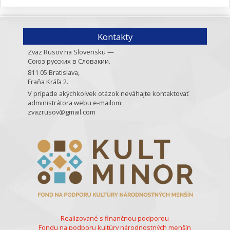
Kontakty
Zväz Rusov na Slovensku —
Союз русских в Словакии.
811 05 Bratislava,
Fraňa Kráľa 2.
V prípade akýchkoľvek otázok neváhajte kontaktovať
administrátora webu e-mailom:
zvazrusov@gmail.com
Realizované s finančnou podporou
Fondu na podporu kultúry národnostných menšín