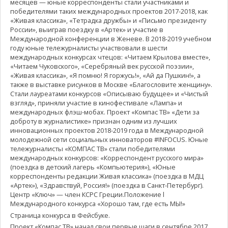
месяцев — юные корреспонденты стали участниками и
победителями таких международных проектов 2017-2018, как
«Живая классика», «Тетрадка дружбы» и «Письмо президенту
России», выиграв поездку в «Артек» и участие в
Международной конференции в Женеве. В 2018-2019 учебном
году юные тележурналисты участвовали в шести
международных конкурсах чтецов: «Читаем Крылова вместе»,
«Читаем Чуковского», «Серебряный век русской поэзии»,
«Живая классика», «Я помню! Я горжусь!», «Ай да Пушкин!», а
также в выставке рисунков в Москве «Благословите женщину».
Стали лауреатами конкурсов «Описываю будущее» и «Чистый
взгляд», приняли участие в кинофестивале «Лампа» и
международных флэш-мобах. Проект «Компас ТВ» «Дети за
доброту в журналистике» признан одним из лучших
инновационных проектов 2018-2019 года в Международной
молодежной сети социальных инноваторов #INFOCUS. Юные
тележурналисты «КОМПАС ТВ» стали победителями
международных конкурсов: «Корреспондент русского мира»
(поездка в детский лагерь «Компьютерия»), «Юные
корреспонденты редакции Живая классика» (поездка в МДЦ
«Артек»), «Здравствуй, Россия!» (поездка в Санкт-Петербург).
Центр «Ключ» — член КСРС Греции.Положение l
Международного конкурса «Хорошо там, где есть МЫ!»
Страница конкурса в Фейсбуке.
Проект «Компас ТВ» начал свои первые шаги в сентябре 2017