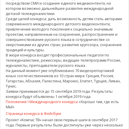
посредством СМИ и создание единого медиаконтента, на
котором возможно дальнейшее развитие международной
детской тележурналистики.
Среди целей конкурса: дать возможность детям стать авторами
современного международного детского видеоконтента;
привлечение молодого поколения к социально значимым
проектам, направленным на сохранение, распространение и
совершенствование русского языка в сотрудничестве со
сверстниками из других стран; развитие кругозора, сохранение
традиций и культуры.
В жюри конкурса входят профессиональные педагоги по
тележурналистике, режиссеры, ведущие телепрограмм России,
журналисты, преподаватели русского языка .
На данный момент уже опубликовано 70 видеорепортажей
юных соотечественников из 10 стран мира: Греция, Россия,
Татарстан, Абхазия, Палестина, Марокко, Египет, Турция, Ливан,
Тунис.
Заявки принимаются до 15 сентября 2019 года. Результаты
конкурса будут объявлены 1 октября 2019 года.
Положение I Международного конкурса
«Хорошо там, где есть
МЫ!»
Страница конкурса в Фейсбуке
Проект «Компас ТВ» начал свои первые шаги в сентябре 2017
года. Первые результаты были достигнуты уже через несколько