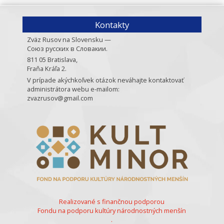
Kontakty
Zväz Rusov na Slovensku —
Союз русских в Словакии.
811 05 Bratislava,
Fraňa Kráľa 2.
V prípade akýchkoľvek otázok neváhajte kontaktovať
administrátora webu e-mailom:
zvazrusov@gmail.com
Realizované s finančnou podporou
Fondu na podporu kultúry národnostných menšín
.