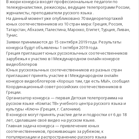
В жюри конкурса входят профессиональные педагоги по
тележурналистике, режиссеры, ведущие телепрограмм России,
журналисты, преподаватели русского языка .
На данный момент уже опубликовано 70 видеорепортажей
юных соотечественников из 10 стран мира: Греция, Россия,
Татарстан, Абхазия, Палестина, Марокко, Египет, Турция, Ливан,
Тунис.
Заявки принимаются до 15 сентября 2019 года. Результаты
конкурса будут объявлены 1 октября 2019 года.
Греция приглашает юных русскоязычных соотечественников
зарубежья к участию в I Международном онлайн конкурсе
видеоблогеров
Юных русскоязычных соотечественников из разных стран
приглашают принять участие в I Международном онлайн
конкурсе видеоблогеров «Хорошо там, где есть МЫ!», сообщил
Координационный совет российских соотечественников в
Греции.
Организатор конкурса — первая Детская телепрограмма на
русском языке «Компас ТВ» учебного центра русского языка и
культуры «Ключ» (Греция, г. Салоники).
В конкурсе могут принять участие дети и подростки от 6 до 18
лет, сделавшие своё видео на русском языке.
Главная задача конкурса — привлечение юных
соотечественников, проживающих за рубежом, к
популяризации и распространению русского языка