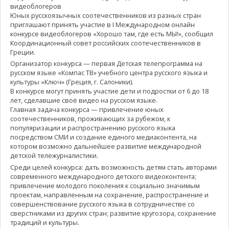
видеоблогеров
Юных русскоязычных соотечественников из разных стран
приглашают принять участие в I Международном онлайн
конкурсе видеоблогеров «Хорошо там, где есть МЫ!», сообщил
Координационный совет российских соотечественников в
Греции.
Организатор конкурса — первая Детская телепрограмма на
русском языке «Компас ТВ» учебного центра русского языка и
культуры «Ключ» (Греция, г. Салоники).
В конкурсе могут принять участие дети и подростки от 6 до 18
лет, сделавшие своё видео на русском языке.
Главная задача конкурса — привлечение юных
соотечественников, проживающих за рубежом, к
популяризации и распространению русского языка
посредством СМИ и создание единого медиаконтента, на
котором возможно дальнейшее развитие международной
детской тележурналистики.
Среди целей конкурса: дать возможность детям стать авторами
современного международного детского видеоконтента;
привлечение молодого поколения к социально значимым
проектам, направленным на сохранение, распространение и
совершенствование русского языка в сотрудничестве со
сверстниками из других стран; развитие кругозора, сохранение
традиций и культуры.