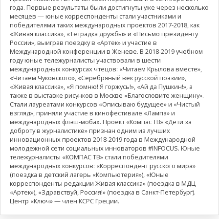
года. Первые результаты были достигнуты уже через несколько
месяцев — юные корреспонденты стали участниками и
победителями таких международных проектов 2017-2018, как
«Живая классика», «Тетрадка дружбы» и «Письмо президенту
России», выиграв поездку в «Артек» и участие в
Международной конференции в Женеве. В 2018-2019 учебном
году юные тележурналисты участвовали в шести
международных конкурсах чтецов: «Читаем Крылова вместе»,
«Читаем Чуковского», «Серебряный век русской поэзии»,
«Живая классика», «Я помню! Я горжусь!», «Ай да Пушкин!», а
также в выставке рисунков в Москве «Благословите женщину».
Стали лауреатами конкурсов «Описываю будущее» и «Чистый
взгляд», приняли участие в кинофестивале «Лампа» и
международных флэш-мобах. Проект «Компас ТВ» «Дети за
доброту в журналистике» признан одним из лучших
инновационных проектов 2018-2019 года в Международной
молодежной сети социальных инноваторов #INFOCUS. Юные
тележурналисты «КОМПАС ТВ» стали победителями
международных конкурсов: «Корреспондент русского мира»
(поездка в детский лагерь «Компьютерия»), «Юные
корреспонденты редакции Живая классика» (поездка в МДЦ
«Артек»), «Здравствуй, Россия!» (поездка в Санкт-Петербург).
Центр «Ключ» — член КСРС Греции.