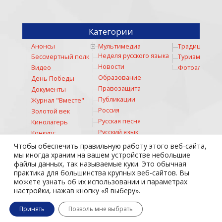
Категории
Анонсы
Мультимедиа
Традиции
Неделя русского языка
Бессмертный полк
Туризм
Новости
Видео
Фотоальбом
Образование
День Победы
Правозащита
Документы
Публикации
Журнал "Вместе"
Россия
Золотой век
Русская песня
Кинолагерь
Русский язык
Конкурс
Русское слово
Коронавирус
Чтобы обеспечить правильную работу этого веб-сайта,
Соревнование
Космос
мы иногда храним на вашем устройстве небольшие
файлы данных, так называемые куки. Это обычная
Спорт
Культура
практика для большинства крупных веб-сайтов. Вы
Стихи
Личности
можете узнать об их использовании и параметрах
Театр
Медицина
настройки, нажав кнопку «Я выберу».
Тотальный диктант
Молодежь
Принять
Позволь мне выбрать