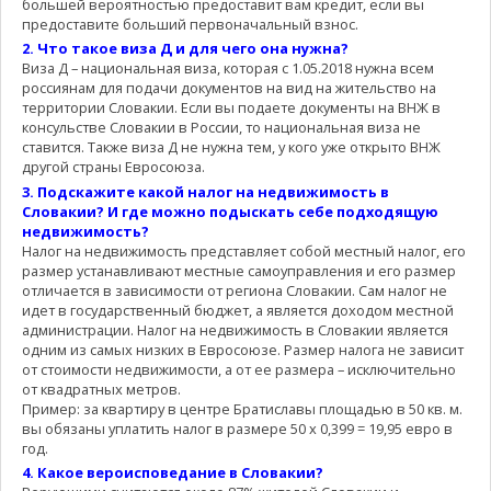
большей вероятностью предоставит вам кредит, если вы
предоставите больший первоначальный взнос.
2. Что такое виза Д и для чего она нужна?
Виза Д – национальная виза, которая с 1.05.2018 нужна всем
россиянам для подачи документов на вид на жительство на
территории Словакии. Если вы подаете документы на ВНЖ в
консульстве Словакии в России, то национальная виза не
ставится. Также виза Д не нужна тем, у кого уже открыто ВНЖ
другой страны Евросоюза.
3. Подскажите какой налог на недвижимость в
Словакии? И где можно подыскать себе подходящую
недвижимость?
Налог на недвижимость представляет собой местный налог, его
размер устанавливают местные самоуправления и его размер
отличается в зависимости от региона Словакии. Сам налог не
идет в государственный бюджет, а является доходом местной
администрации. Налог на недвижимость в Словакии является
одним из самых низких в Евросоюзе. Размер налога не зависит
от стоимости недвижимости, а от ее размера – исключительно
от квадратных метров.
Пример: за квартиру в центре Братиславы площадью в 50 кв. м.
вы обязаны уплатить налог в размере 50 х 0,399 = 19,95 евро в
год.
4. Какое вероисповедание в Словакии?