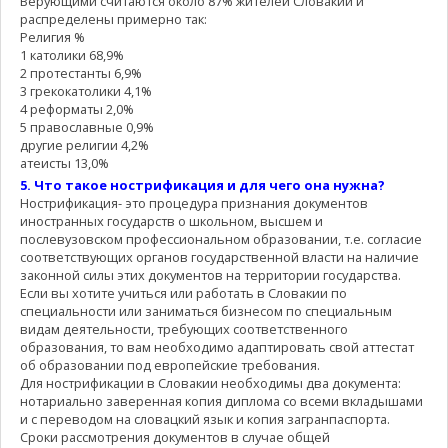
Верующими считаются около 87% жителей Словакии и
распределены примерно так:
Религия %
1 католики 68,9%
2 протестанты 6,9%
3 грекокатолики 4,1%
4 реформаты 2,0%
5 православные 0,9%
другие религии 4,2%
атеисты 13,0%
5. Что такое нострификация и для чего она нужна?
Нострификация- это процедура признания документов
иностранных государств о школьном, высшем и
послевузовском профессиональном образовании, т.е. согласие
соответствующих органов государственной власти на наличие
законной силы этих документов на территории государства.
Если вы хотите учиться или работать в Словакии по
специальности или заниматься бизнесом по специальным
видам деятельности, требующих соответственного
образования, то вам необходимо адаптировать свой аттестат
об образовании под европейские требования.
Для нострификации в Словакии необходимы два документа:
нотариально заверенная копия диплома со всеми вкладышами
и с переводом на словацкий язык и копия загранпаспорта.
Сроки рассмотрения документов в случае общей