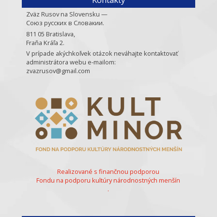
Zväz Rusov na Slovensku —
Союз русских в Словакии.
811 05 Bratislava,
Fraňa Kráľa 2.
V prípade akýchkoľvek otázok neváhajte kontaktovať
administrátora webu e-mailom:
zvazrusov@gmail.com
Realizované s finančnou podporou
Fondu na podporu kultúry národnostných menšín
.