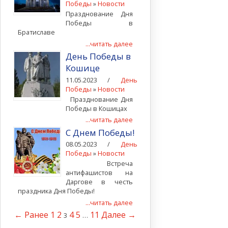
Победы
»
Новости
Празднование Дня
Победы в
Братиславе
...читать далее
День Победы в
Кошице
11.05.2023 /
День
Победы
»
Новости
Празднование Дня
Победы в Кошицах
...читать далее
С Днем Победы!
08.05.2023 /
День
Победы
»
Новости
Встреча
антифашистов на
Даргове в честь
праздника Дня Победы!
...читать далее
← Ранее
1
2
4
5
11
Далее →
3
…