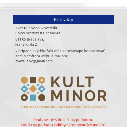
Kontakty
Zväz Rusov na Slovensku —
Союз русских в Словакии.
811 05 Bratislava,
Fraňa Kráľa 2.
V prípade akýchkoľvek otázok neváhajte kontaktovať
administrátora webu e-mailom:
zvazrusov@gmail.com
Realizované s finančnou podporou
Fondu na podporu kultúry národnostných menšín