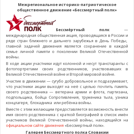
Межрегиональное историко-патриотическое
общественное движение «Бессмертный полк»
Бессме́ртный полк
—
международная общественная акция, проводящаяся в России и
ряде стран ближнего и дальнего зарубежья в День Победы,
главной задачей движения является сохранение в каждой
семье личной памяти о поколении Великой Отечественной
войны.
В ходе акции участники идут колонной и несут транспаранты с
фотопортретами своих родственников, участвовавших в
Великой Отечественной войне и Второй мировой войне.
Участие в движении — сугубо добровольное и подразумевает,
что участники акции выходят на неё с целью почтить память
своего родственника — ветерана армии и флота, партизана,
подпольщика, бойца Сопротивления, труженика тыла, узника
концлагеря, блокадника или ребёнка войны.
Вместе с этим желающим предоставляется возможность внести
имя своего родственника с краткой биографией в список имён
участников Великой Отечественной войны, находящийся на
официальном сайте движения
«Бессмертный полк».
Галерея Бессмертного полка Словакии