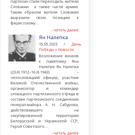
партизан стали переходить жители
Словакии а также части армии.
Таким образом жители Словакии
выразили свою позицию к
фашистскому…
...читать далее
Ян Налепка
15.05.2023 /
День
Победы
»
Новости
Возложение венков
к памятнику Яна
Налепке Ян Налепка
(20.IX.1912–16.XI.1943) –
чехословацкий офицер, участник
Великой Отечественной войны,
организатор и командир
словацкого партизанского отряда в
составе партизанского соединения
генерал-майора А. Н. Сабурова,
действовавшего на
оккупированной территории
Белорусской и Украинской ССР,
Герой Советского…
...читать далее