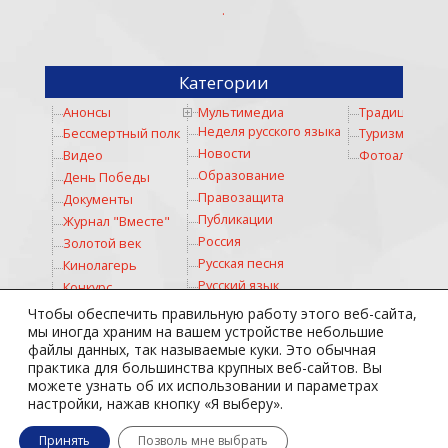
.
Категории
Анонсы
Мультимедиа
Традиции
Неделя русского языка
Бессмертный полк
Туризм
Новости
Видео
Фотоальбом
Образование
День Победы
Правозащита
Документы
Публикации
Журнал "Вместе"
Россия
Золотой век
Русская песня
Кинолагерь
Русский язык
Конкурс
Русское слово
Коронавирус
Чтобы обеспечить правильную работу этого веб-сайта,
Соревнование
Космос
мы иногда храним на вашем устройстве небольшие
файлы данных, так называемые куки. Это обычная
Спорт
Культура
практика для большинства крупных веб-сайтов. Вы
Стихи
Личности
можете узнать об их использовании и параметрах
Театр
Медицина
настройки, нажав кнопку «Я выберу».
Тотальный диктант
Молодежь
Принять
Позволь мне выбрать