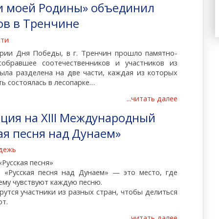
и моей Родины» объединил
ов в Тренчине
сти
ерии Дня Победы, в г. Тренчин прошло памятно-
собравшее соотечественников и участников из
ыла разделена на две части, каждая из которых
ть состоялась в лесопарке…
...читать далее
ция на XIII Международный
ая песня над Дунаем»
дежь
«Русская песня»
«Русская песня над Дунаем» — это место, где
ему чувствуют каждую песню.
рутся участники из разных стран, чтобы делиться
ют.
...читать далее