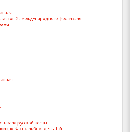
иваля
алистов XI. международного фестиваля
наем”
тиваля
»
стиваля русской песни
плицах. Фотоальбом: день 1-й