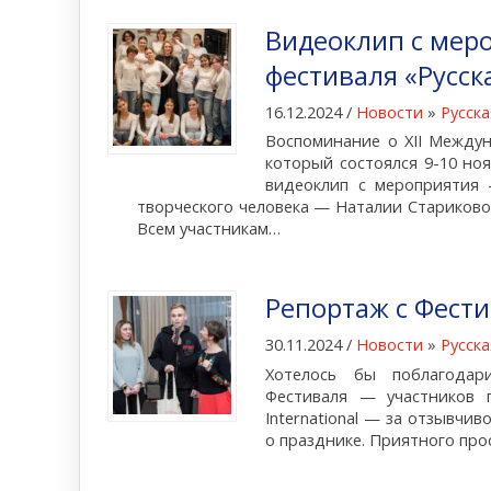
Видеоклип с мер
фестиваля «Русск
16.12.2024 /
Новости
»
Русска
Воспоминание о XII Междун
который состоялся 9-10 но
видеоклип с мероприятия 
творческого человека — Наталии Стариково
Всем участникам…
Репортаж с Фести
30.11.2024 /
Новости
»
Русска
Хотелось бы поблагодар
Фестиваля — участников п
International — за отзывчи
о празднике. Приятного п