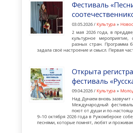
Фестиваль «Песн
соотечественник
03.05.2026 /
Культура
»
Ново
2 мая 2026 года, в преддв
культурное мероприятие, 
разных стран. Программа б
задала своё настроение и смысл. Первая час
Открыта регистра
фестиваль «Русск
09.04.2026 /
Культура
»
Моло
Над Дунаем вновь зазвучит 
Международный фестиваль 
поют от души и по-настоящ
9–10 октября 2026 года в Ружомбероке собе
песнями, которые помнят, любят и прожива