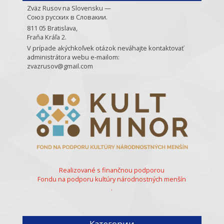
Zväz Rusov na Slovensku —
Союз русских в Словакии.
811 05 Bratislava,
Fraňa Kráľa 2.
V prípade akýchkoľvek otázok neváhajte kontaktovať
administrátora webu e-mailom:
zvazrusov@gmail.com
Realizované s finančnou podporou
Fondu na podporu kultúry národnostných menšín
.
Категории