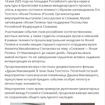
14 мая 2025 года на площадке Российского центра науки и
культуры в Братиславе в рамках международного проекта
«Ночь в музее» состоялся телемост с Музеем-заповедником Л.Н.
Толстого «Ясная Поляна» (Россия). Организаторами
мероприятия выступили Союз русских в Словакии, Музей-
заповедник «Ясная Поляна» при поддержке Посольства
Российской Федерации в Словакии.
Участниками события стали российские соотечественники,
местные жители, а также студенты словацких вузов и гимназий.
В рамках телемоста прошла виртуальная экскурсия по Ясной
Поляне и онлайн-лекция старшего научного сотрудника музея
Филиппа Михайловича Степанова на тему: «Словакия — Ясная
Поляна. От Маковицкого до наших дней». Лекция вызвала
живой интерес: по её завершении слушатели активно задавали
интересующие их вопросы.
Продолжением вечера стал показ документального фильма
«Душан Маковицкий. В тени Льва Толстого». Почётной гостьей
мероприятия стала внучатая племянница Душана Маковицкого,
присутствие которой придало событию особую теплоту и
личностную значимость.
Мероприятие стало ярким примером укрепления гуманитарных
связей между Россией и Словакией, продолжая важную миссию
по сохранению общего культурного наследия.