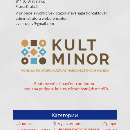
811 05 Bratislava,
Fraňa Kráľa 2.
V prípade akýchkoľvek otázok neváhajte kontaktovať
administrátora webu e-mailom:
zvazrusov@gmail.com
Realizované s finančnou podporou
Fondu na podporu kultúry národnostných menšín
.
Категории
Анонсы
Мультимедиа
Традиции
Неделя русского языка
Бессмертный полк
Туризм