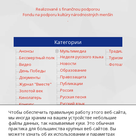
Realizované s finančnou podporou
Fondu na podporu kultúry národnostných menšín
.
Категории
Анонсы
Мультимедиа
Традиции
Неделя русского языка
Бессмертный полк
Туризм
Новости
Видео
Фотоальбом
Образование
День Победы
Правозащита
Документы
Публикации
Журнал "Вместе"
Россия
Золотой век
Русская песня
Кинолагерь
Русский язык
Конкурс
Русское слово
Коронавирус
Чтобы обеспечить правильную работу этого веб-сайта,
Соревнование
Космос
мы иногда храним на вашем устройстве небольшие
файлы данных, так называемые куки. Это обычная
Спорт
Культура
практика для большинства крупных веб-сайтов. Вы
Стихи
Личности
можете узнать об их использовании и параметрах