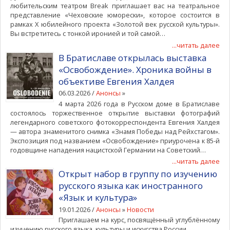
любительским театром Break приглашает вас на театральное
представление «Чеховские юморески», которое состоится в
рамках X юбилейного проекта «Золотой век русской культуры».
Вы встретитесь с тонкой иронией и той самой…
...читать далее
В Братиславе открылась выставка
«Освобождение». Хроника войны в
объективе Евгения Халдея
06.03.2026 /
Анонсы
»
4 марта 2026 года в Русском доме в Братиславе
состоялось торжественное открытие выставки фотографий
легендарного советского фотокорреспондента Евгения Халдея
— автора знаменитого снимка «Знамя Победы над Рейхстагом».
Экспозиция под названием «Освобождение» приурочена к 85-й
годовщине нападения нацистской Германии на Советский…
...читать далее
Открыт набор в группу по изучению
русского языка как иностранного
«Язык и культура»
19.01.2026 /
Анонсы
»
Новости
Приглашаем на курс, посвящённый углублённому
изучению русского языка, культуры и искусства России