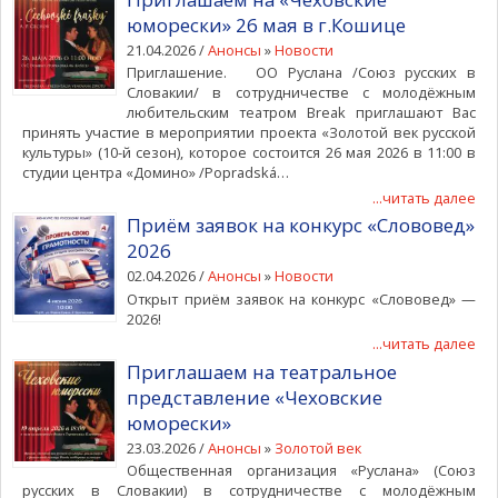
юморески» 26 мая в г.Кошице
21.04.2026 /
Анонсы
»
Новости
Приглашение. ОО Руслана /Союз русских в
Словакии/ в сотрудничестве с молодёжным
любительским театром Break приглашают Вас
принять участие в мероприятии проекта «Золотой век русской
культуры» (10-й сезон), которое состоится 26 мая 2026 в 11:00 в
студии центра «Домино» /Popradská…
...читать далее
Приём заявок на конкурс «Слововед»
2026
02.04.2026 /
Анонсы
»
Новости
Открыт приём заявок на конкурс «Слововед» —
2026!
...читать далее
Приглашаем на театральное
представление «Чеховские
юморески»
23.03.2026 /
Анонсы
»
Золотой век
Общественная организация «Руслана» (Союз
русских в Словакии) в сотрудничестве с молодёжным