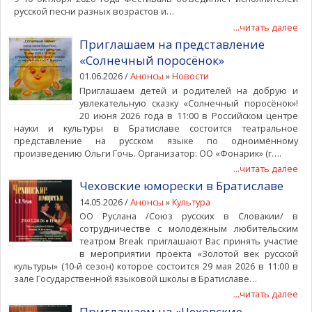
русской песни разных возрастов и…
...читать далее
Приглашаем на представление
«Солнечный поросёнок»
01.06.2026 /
Анонсы
»
Новости
Приглашаем детей и родителей на добрую и
увлекательную сказку «Солнечный поросёнок»!
20 июня 2026 года в 11:00 в Российском центре
науки и культуры в Братиславе состоится театральное
представление на русском языке по одноимённому
произведению Ольги Гочь. Организатор: ОО «Фонарик» (г….
...читать далее
Чеховские юморески в Братиславе
14.05.2026 /
Анонсы
»
Культура
ОО Руслана /Союз русских в Словакии/ в
сотрудничестве с молодёжным любительским
театром Break приглашают Вас принять участие
в мероприятии проекта «Золотой век русской
культуры» (10-й сезон) которое состоится 29 мая 2026 в 11:00 в
зале Государственной языковой школы в Братиславе…
...читать далее
Приглашаем на «Чеховские