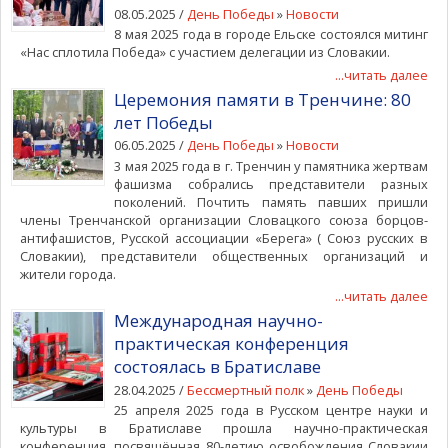
08.05.2025 /
День Победы
»
Новости
8 мая 2025 года в городе Ельске состоялся митинг
«Нас сплотила Победа» с участием делегации из Словакии.
...читать далее
Церемония памяти в Тренчине: 80
лет Победы
06.05.2025 /
День Победы
»
Новости
3 мая 2025 года в г. Тренчин у памятника жертвам
фашизма собрались представители разных
поколений. Почтить память павших пришли
члены Тренчанской организации Словацкого союза борцов-
антифашистов, Русской ассоциации «Берега» ( Союз русских в
Словакии), представители общественных организаций и
жители города.
...читать далее
Международная научно-
практическая конференция
состоялась в Братиславе
28.04.2025 /
Бессмертный полк
»
День Победы
25 апреля 2025 года в Русском центре науки и
культуры в Братиславе прошла научно-практическая
конференция, посвящённая 80-летию освобождения Словакии