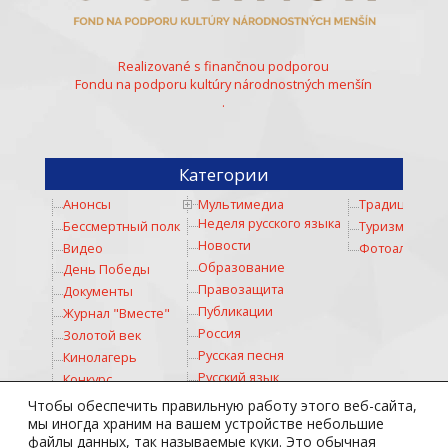
Realizované s finančnou podporou
Fondu na podporu kultúry národnostných menšín
.
Категории
Анонсы
Мультимедиа
Традиции
Неделя русского языка
Бессмертный полк
Туризм
Новости
Видео
Фотоальбом
Образование
День Победы
Правозащита
Документы
Публикации
Журнал "Вместе"
Россия
Золотой век
Русская песня
Кинолагерь
Русский язык
Конкурс
Русское слово
Коронавирус
Чтобы обеспечить правильную работу этого веб-сайта,
Соревнование
Космос
мы иногда храним на вашем устройстве небольшие
файлы данных, так называемые куки. Это обычная
Спорт
Культура