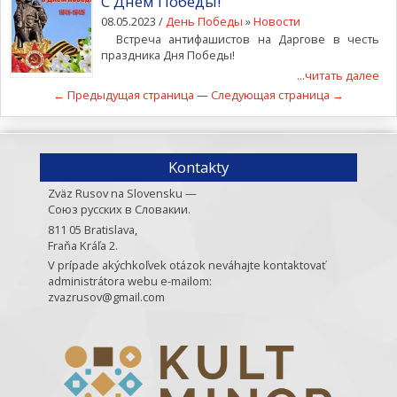
С Днем Победы!
08.05.2023 /
День Победы
»
Новости
Встреча антифашистов на Даргове в честь
праздника Дня Победы!
...читать далее
← Предыдущая страница
—
Следующая страница →
Kontakty
Zväz Rusov na Slovensku —
Союз русских в Словакии.
811 05 Bratislava,
Fraňa Kráľa 2.
V prípade akýchkoľvek otázok neváhajte kontaktovať
administrátora webu e-mailom:
zvazrusov@gmail.com