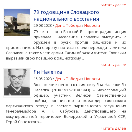
...читать далее
79 годовщина Словацкого
национального восстания
29.08.2023 /
День Победы
»
Новости
79 лет назад в Банской Быстрице радиостанция
призвала население Словакии выступить с
оружием в руках против фашистов и их
приспешников. На сторону партизан стали переходить жители
Словакии а также части армии. Таким образом жители Словакии
выразили свою позицию к фашистскому…
...читать далее
Ян Налепка
15.05.2023 /
День Победы
»
Новости
Возложение венков к памятнику Яна Налепке Ян
Налепка (20.IX.1912–16.XI.1943) – чехословацкий
офицер, участник Великой Отечественной
войны, организатор и командир словацкого
партизанского отряда в составе партизанского соединения
генерал-майора А. Н. Сабурова, действовавшего на
оккупированной территории Белорусской и Украинской ССР,
Герой Советского…
...читать далее