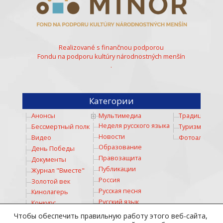
Realizované s finančnou podporou
Fondu na podporu kultúry národnostných menšín
.
Категории
Анонсы
Мультимедиа
Традиции
Неделя русского языка
Бессмертный полк
Туризм
Новости
Видео
Фотоальбом
Образование
День Победы
Правозащита
Документы
Публикации
Журнал "Вместе"
Россия
Золотой век
Русская песня
Кинолагерь
Русский язык
Конкурс
Русское слово
Коронавирус
Чтобы обеспечить правильную работу этого веб-сайта,