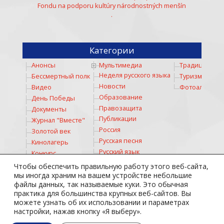
Fondu na podporu kultúry národnostných menšín
.
Категории
Анонсы
Мультимедиа
Традиции
Неделя русского языка
Бессмертный полк
Туризм
Новости
Видео
Фотоальбом
Образование
День Победы
Правозащита
Документы
Публикации
Журнал "Вместе"
Россия
Золотой век
Русская песня
Кинолагерь
Русский язык
Конкурс
Русское слово
Коронавирус
Чтобы обеспечить правильную работу этого веб-сайта,
Соревнование
Космос
мы иногда храним на вашем устройстве небольшие
файлы данных, так называемые куки. Это обычная
Спорт
Культура
практика для большинства крупных веб-сайтов. Вы
Стихи
Личности
можете узнать об их использовании и параметрах
Театр
Медицина
настройки, нажав кнопку «Я выберу».
Тотальный диктант
Молодежь