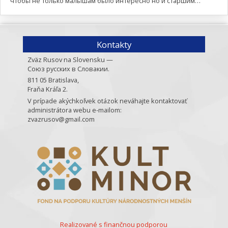
чтобы не только малышам было интересно но и старшим…
Kontakty
Zväz Rusov na Slovensku —
Союз русских в Словакии.
811 05 Bratislava,
Fraňa Kráľa 2.
V prípade akýchkoľvek otázok neváhajte kontaktovať
administrátora webu e-mailom:
zvazrusov@gmail.com
Realizované s finančnou podporou