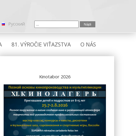
Русский
A
81. VÝROČIE VIŤAZSTVA
O NÁS
Kinotabor 2026