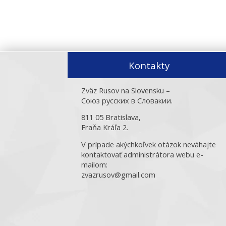
Kontakty
Zväz Rusov na Slovensku –
Союз русских в Словакии.
811 05 Bratislava,
Fraňa Kráľa 2.
V prípade akýchkoľvek otázok neváhajte
kontaktovať administrátora webu e-
mailom:
zvazrusov@gmail.com