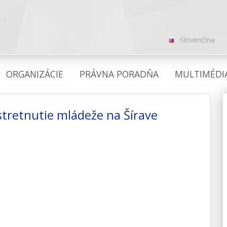
Slovenčina
ORGANIZÁCIE
PRÁVNA PORADŇA
MULTIMÉDI
tretnutie mládeže na Šírave