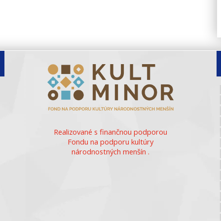
Realizované s finančnou podporou
Fondu na podporu kultúry
národnostných menšín .