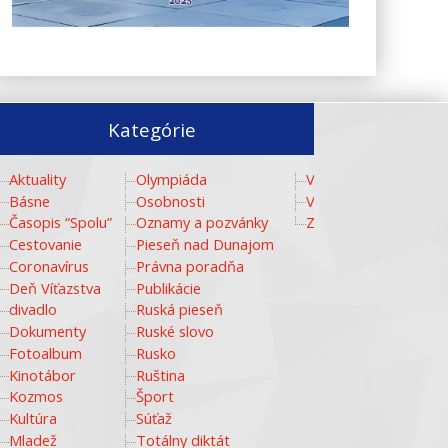
Kategórie
Aktuality
Olympiáda
Video
Básne
Osobnosti
Vzdelávanie
Časopis “Spolu”
Oznamy a pozvánky
Zlaté storočie
Cestovanie
Pieseň nad Dunajom
Coronavírus
Právna poradňa
Deň Víťazstva
Publikácie
divadlo
Ruská pieseň
Dokumenty
Ruské slovo
Fotoalbum
Rusko
Kinotábor
Ruština
Kozmos
Šport
Kultúra
Súťaž
Mladež
Totálny diktát