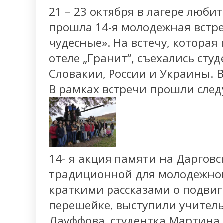
21 – 23 октября в лагере люби
прошла 14-я молодежная встр
чудесные». На встечу, которая
отеле „Гранит“, съехались сту
Словакии, России и Украины. В
В рамках встречи прошли сле
14- я акция памяти на Даргов
традиционной для молодежной
краткими рассказами о подвиг
перешейке, выступили учитель
Лауффова, студентка Мартина 