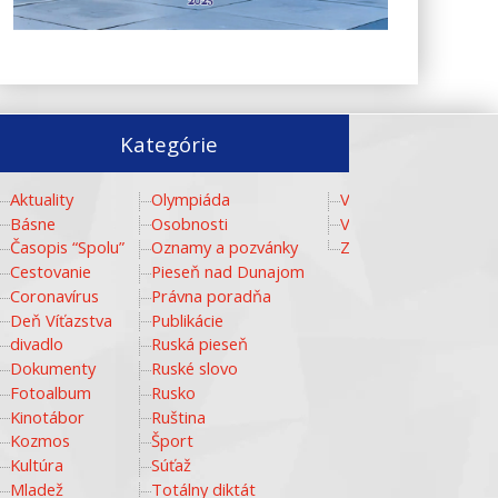
Kategórie
Aktuality
Olympiáda
Video
Básne
Osobnosti
Vzdelávanie
Časopis “Spolu”
Oznamy a pozvánky
Zlaté storočie
Cestovanie
Pieseň nad Dunajom
Coronavírus
Právna poradňa
Deň Víťazstva
Publikácie
divadlo
Ruská pieseň
Dokumenty
Ruské slovo
Fotoalbum
Rusko
Kinotábor
Ruština
Kozmos
Šport
Kultúra
Súťaž
Mladež
Totálny diktát