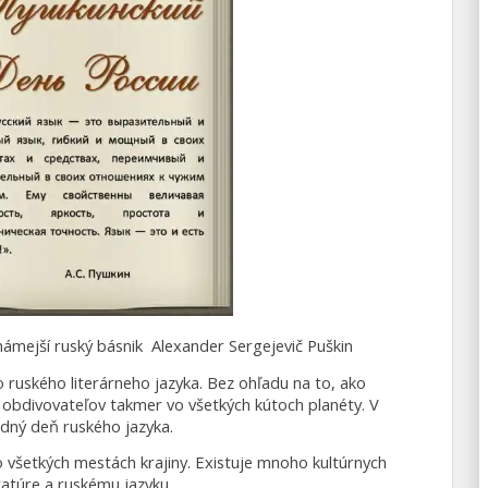
jznámejší ruský básnik Alexander Sergejevič Puškin
ruského literárneho jazyka. Bez ohľadu na to, ako
h obdivovateľov takmer vo všetkých kútoch planéty. V
dný deň ruského jazyka.
 všetkých mestách krajiny. Existuje mnoho kultúrnych
ratúre a ruskému jazyku.