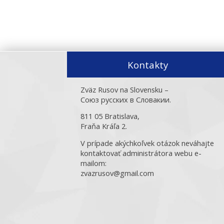
Kontakty
Zväz Rusov na Slovensku –
Союз русских в Словакии.
811 05 Bratislava,
Fraňa Kráľa 2.
V prípade akýchkoľvek otázok neváhajte
kontaktovať administrátora webu e-
mailom:
zvazrusov@gmail.com