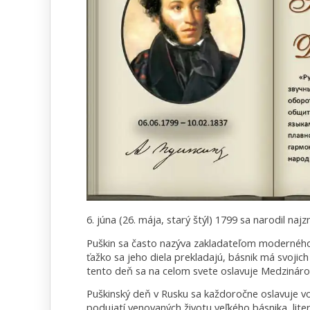
6. júna (26. mája, starý štýl) 1799 sa narodil na
Puškin sa často nazýva zakladateľom moderného 
ťažko sa jeho diela prekladajú, básnik má svojic
tento deň sa na celom svete oslavuje Medzináro
Puškinský deň v Rusku sa každoročne oslavuje vo
podujatí venovaných životu veľkého básnika, lite