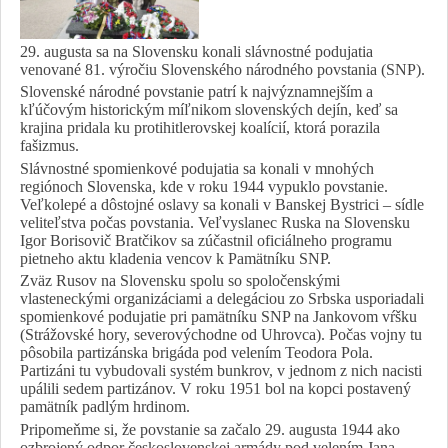
29. augusta sa na Slovensku konali slávnostné podujatia
venované 81. výročiu Slovenského národného povstania (SNP).
Slovenské národné povstanie patrí k najvýznamnejším a
kľúčovým historickým míľnikom slovenských dejín, keď sa
krajina pridala ku protihitlerovskej koalícií, ktorá porazila
fašizmus.
Slávnostné spomienkové podujatia sa konali v mnohých
regiónoch Slovenska, kde v roku 1944 vypuklo povstanie.
Veľkolepé a dôstojné oslavy sa konali v Banskej Bystrici – sídle
veliteľstva počas povstania. Veľvyslanec Ruska na Slovensku
Igor Borisovič Bratčikov sa zúčastnil oficiálneho programu
pietneho aktu kladenia vencov k Pamätníku SNP.
Zväz Rusov na Slovensku spolu so spoločenskými
vlasteneckými organizáciami a delegáciou zo Srbska usporiadali
spomienkové podujatie pri pamätníku SNP na Jankovom vŕšku
(Strážovské hory, severovýchodne od Uhrovca). Počas vojny tu
pôsobila partizánska brigáda pod velením Teodora Pola.
Partizáni tu vybudovali systém bunkrov, v jednom z nich nacisti
upálili sedem partizánov. V roku 1951 bol na kopci postavený
pamätník padlým hrdinom.
Pripomeňme si, že povstanie sa začalo 29. augusta 1944 ako
ozbrojený odpor československej armády pod velením Jana