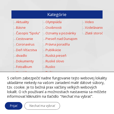
Kategórie
Aktuality
Olympiáda
Video
Básne
Osobnosti
Vzdelávanie
Časopis “Spolu”
Oznamy a pozvánky
Zlaté storočie
Cestovanie
Pieseň nad Dunajom
Coronavírus
Právna poradňa
Deň Víťazstva
Publikácie
divadlo
Ruská pieseň
Dokumenty
Ruské slovo
Fotoalbum
Rusko
Kinotábor
Ruština
Kozmos
Šport
S cieľom zabezpečiť riadne fungovanie tejto webovej lokality
ukladáme niekedy na vašom zariadení malé dátové súbory,
Kultúra
Súťaž
tzv. cookie. Je to bežná prax väčšiny veľkých webových
Mladež
Totálny diktát
lokalít. O ich používaní a možnostiach nastavenia sa môžete
Multimedia
Tradície
informovať kliknutím na tlačidlo "Nechať ma vybrať".
Nesmrteľný pluk
Týždeň ruského jazyka
Prijať
Nechať ma vybrať