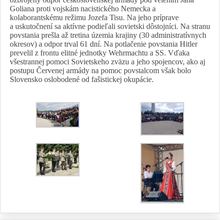
Goliana proti vojskám nacistického Nemecka a
kolaborantskému režimu Jozefa Tisu. Na jeho príprave
a uskutočnení sa aktívne podieľali sovietski dôstojníci. Na stranu
povstania prešla až tretina územia krajiny (30 administratívnych
okresov) a odpor trval 61 dní. Na potlačenie povstania Hitler
prevelil z frontu elitné jednotky Wehrmachtu a SS. Vďaka
všestrannej pomoci Sovietskeho zväzu a jeho spojencov, ako aj
postupu Červenej armády na pomoc povstalcom však bolo
Slovensko oslobodené od fašistickej okupácie.