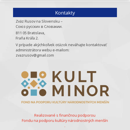
Kontakty
Zväz Rusov na Slovensku –
Союз русских в Словакии.
811 05 Bratislava,
Fraňa Kráľa 2.
V prípade akýchkoľvek otázok neváhajte kontaktovať
administrátora webu e-mailom:
zvazrusov@gmail.com
Realizované s finančnou podporou
Fondu na podporu kultúry národnostných menšín
.