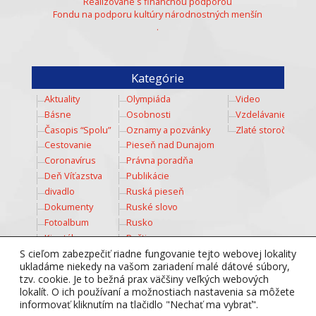
Realizované s finančnou podporou
Fondu na podporu kultúry národnostných menšín
.
Kategórie
Aktuality
Olympiáda
Video
Básne
Osobnosti
Vzdelávanie
Časopis “Spolu”
Oznamy a pozvánky
Zlaté storočie
Cestovanie
Pieseň nad Dunajom
Coronavírus
Právna poradňa
Deň Víťazstva
Publikácie
divadlo
Ruská pieseň
Dokumenty
Ruské slovo
Fotoalbum
Rusko
Kinotábor
Ruština
Kozmos
Šport
S cieľom zabezpečiť riadne fungovanie tejto webovej lokality
ukladáme niekedy na vašom zariadení malé dátové súbory,
Kultúra
Súťaž
tzv. cookie. Je to bežná prax väčšiny veľkých webových
Mladež
Totálny diktát
lokalít. O ich používaní a možnostiach nastavenia sa môžete
Multimedia
Tradície
informovať kliknutím na tlačidlo "Nechať ma vybrať".
Nesmrteľný pluk
Týždeň ruského jazyka