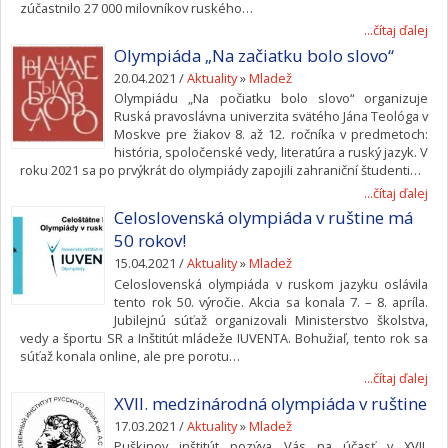
zúčastnilo 27 000 milovníkov ruského…
...čítaj ďalej
Olympiáda „Na začiatku bolo slovo“
20.04.2021 /
Aktuality
»
Mladež
Olympiádu „Na počiatku bolo slovo“ organizuje
Ruská pravoslávna univerzita svätého Jána Teológa v
Moskve pre žiakov 8. až 12. ročníka v predmetoch:
história, spoločenské vedy, literatúra a ruský jazyk. V
roku 2021 sa po prvýkrát do olympiády zapojili zahraniční študenti…
...čítaj ďalej
Celoslovenská olympiáda v ruštine má
50 rokov!
15.04.2021 /
Aktuality
»
Mladež
Celoslovenská olympiáda v ruskom jazyku oslávila
tento rok 50. výročie. Akcia sa konala 7. – 8. apríla.
Jubilejnú súťaž organizovali Ministerstvo školstva,
vedy a športu SR a Inštitút mládeže IUVENTA. Bohužiaľ, tento rok sa
súťaž konala online, ale pre porotu…
...čítaj ďalej
XVII. medzinárodná olympiáda v ruštine
17.03.2021 /
Aktuality
»
Mladež
Puškinov inštitút pozýva Vás na účasť v XVII.