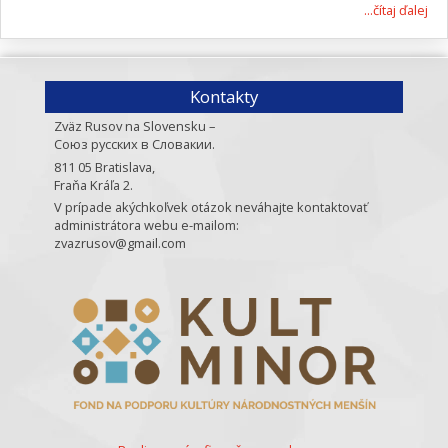
...čítaj ďalej
Kontakty
Zväz Rusov na Slovensku –
Союз русских в Словакии.
811 05 Bratislava,
Fraňa Kráľa 2.
V prípade akýchkoľvek otázok neváhajte kontaktovať
administrátora webu e-mailom:
zvazrusov@gmail.com