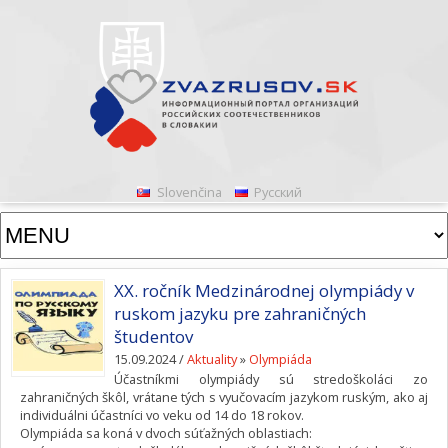
Slovenčina
Русский
XX. ročník Medzinárodnej olympiády v
ruskom jazyku pre zahraničných
študentov
15.09.2024 /
Aktuality
»
Olympiáda
Účastníkmi olympiády sú stredoškoláci zo
zahraničných škôl, vrátane tých s vyučovacím jazykom ruským, ako aj
individuálni účastníci vo veku od 14 do 18 rokov.
Olympiáda sa koná v dvoch súťažných oblastiach: