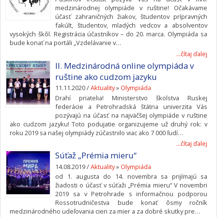
medzinárodnej olympiáde v ruštine! Očakávame
účasť zahraničných žiakov, študentov prípravných
fakúlt, študentov, mladých vedcov a absolventov
vysokých škôl. Registrácia účastníkov – do 20. marca. Olympiáda sa
bude konať na portáli „Vzdelávanie v…
...čítaj ďalej
II. Medzinárodná online olympiáda v
ruštine ako cudzom jazyku
11.11.2020 /
Aktuality
»
Olympiáda
Drahí priatelia! Ministerstvo školstva Ruskej
federácie a Petrohradská štátna univerzita Vás
pozývajú na účasť na najväčšej olympiáde v ruštine
ako cudzom jazyku! Toto podujatie organizujeme už druhý rok: v
roku 2019 sa našej olympiády zúčastnilo viac ako 7 000 ľudí…
...čítaj ďalej
Súťaž „Prémia mieru“
14.08.2019 /
Aktuality
»
Olympiáda
od 1. augusta do 14. novembra sa prijímajú sa
žiadosti o účasť v súťaži „Prémia mieru“ V novembri
2019 sa v Petrohrade s informačnou podporou
Rossotrudničestva bude konať ôsmy ročník
medzinárodného udeľovania cien za mier a za dobré skutky pre…