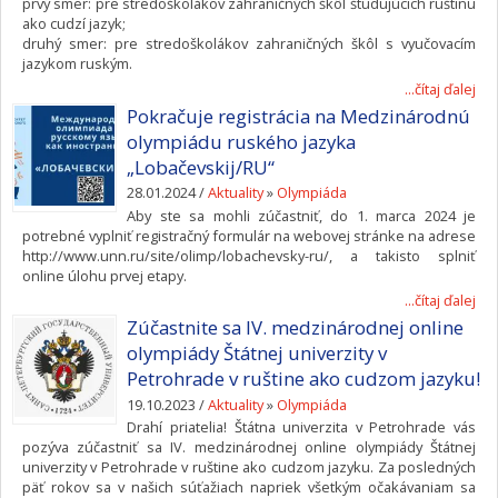
prvý smer: pre stredoškolákov zahraničných škôl študujúcich ruštinu
ako cudzí jazyk;
druhý smer: pre stredoškolákov zahraničných škôl s vyučovacím
jazykom ruským.
...čítaj ďalej
Pokračuje registrácia na Medzinárodnú
olympiádu ruského jazyka
„Lobačevskij/RU“
28.01.2024 /
Aktuality
»
Olympiáda
Aby ste sa mohli zúčastniť, do 1. marca 2024 je
potrebné vyplniť registračný formulár na webovej stránke na adrese
http://www.unn.ru/site/olimp/lobachevsky-ru/, a takisto splniť
online úlohu prvej etapy.
...čítaj ďalej
Zúčastnite sa IV. medzinárodnej online
olympiády Štátnej univerzity v
Petrohrade v ruštine ako cudzom jazyku!
19.10.2023 /
Aktuality
»
Olympiáda
Drahí priatelia! Štátna univerzita v Petrohrade vás
pozýva zúčastniť sa IV. medzinárodnej online olympiády Štátnej
univerzity v Petrohrade v ruštine ako cudzom jazyku. Za posledných
päť rokov sa v našich súťažiach napriek všetkým očakávaniam sa