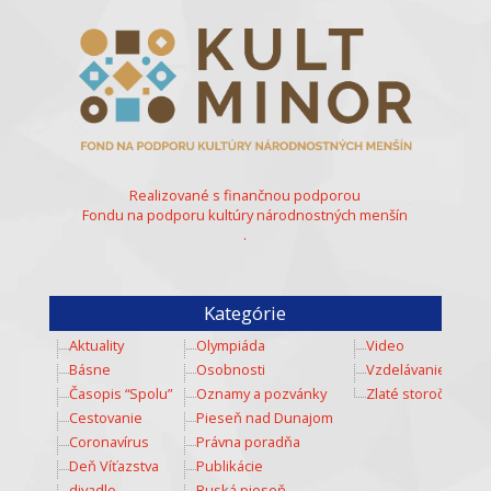
Realizované s finančnou podporou
Fondu na podporu kultúry národnostných menšín
.
Kategórie
Aktuality
Olympiáda
Video
Básne
Osobnosti
Vzdelávanie
Časopis “Spolu”
Oznamy a pozvánky
Zlaté storočie
Cestovanie
Pieseň nad Dunajom
Coronavírus
Právna poradňa
Deň Víťazstva
Publikácie
divadlo
Ruská pieseň