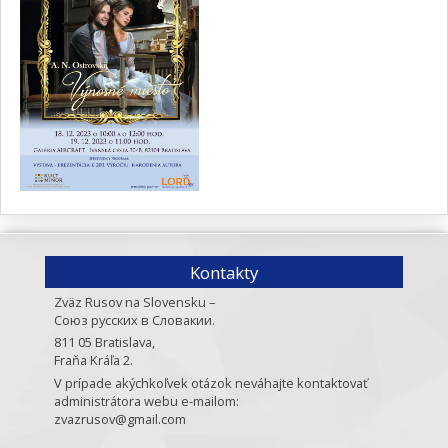
Kontakty
Zväz Rusov na Slovensku –
Союз русских в Словакии.
811 05 Bratislava,
Fraňa Kráľa 2.
V prípade akýchkoľvek otázok neváhajte kontaktovať
administrátora webu e-mailom:
zvazrusov@gmail.com