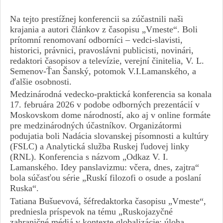
Na tejto prestížnej konferencii sa zúčastnili naši
krajania a autori článkov z časopisu „Vmeste“. Boli
prítomní renomovaní odborníci – vedci-slavisti,
historici, právnici, pravoslávni publicisti, novinári,
redaktori časopisov a televízie, verejní činitelia, V. L.
Semenov-Ťan Šanský, potomok V.I.Lamanského, a
ďalšie osobnosti.
Medzinárodná vedecko-praktická konferencia sa konala
17. februára 2026 v podobe odborných prezentácií v
Moskovskom dome národností, ako aj v online formáte
pre medzinárodných účastníkov. Organizátormi
podujatia boli Nadácia slovanskej písomnosti a kultúry
(FSLC) a Analytická služba Ruskej ľudovej linky
(RNL). Konferencia s názvom „Odkaz V. I.
Lamanského. Idey panslavizmu: včera, dnes, zajtra“
bola súčasťou série „Ruskí filozofi o osude a poslaní
Ruska“.
Tatiana Bušuevová, šéfredaktorka časopisu „Vmeste“,
predniesla príspevok na tému „Ruskojazyčné
zahraničné médiá v kontexte globalizácie: úloha