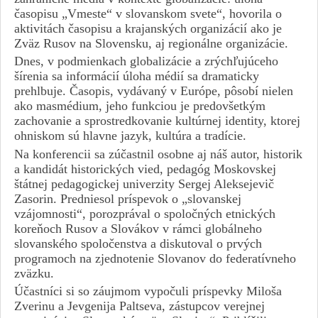
časopisu „Vmeste“ v slovanskom svete“, hovorila o
aktivitách časopisu a krajanských organizácií ako je
Zväz Rusov na Slovensku, aj regionálne organizácie.
Dnes, v podmienkach globalizácie a zrýchľujúceho
šírenia sa informácií úloha médií sa dramaticky
prehlbuje. Časopis, vydávaný v Európe, pôsobí nielen
ako masmédium, jeho funkciou je predovšetkým
zachovanie a sprostredkovanie kultúrnej identity, ktorej
ohniskom sú hlavne jazyk, kultúra a tradície.
Na konferencii sa zúčastnil osobne aj náš autor, historik
a kandidát historických vied, pedagóg Moskovskej
štátnej pedagogickej univerzity Sergej Aleksejevič
Zasorin. Predniesol príspevok o „slovanskej
vzájomnosti“, porozprával o spoločných etnických
koreňoch Rusov a Slovákov v rámci globálneho
slovanského spoločenstva a diskutoval o prvých
programoch na zjednotenie Slovanov do federatívneho
zväzku.
Účastníci si so záujmom vypočuli príspevky Miloša
Zverinu a Jevgenija Paltseva, zástupcov verejnej