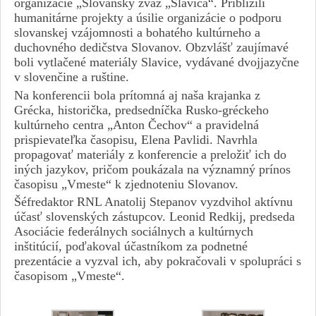
organizácie „Slovanský zväz „Slavica“. Priblížili
humanitárne projekty a úsilie organizácie o podporu
slovanskej vzájomnosti a bohatého kultúrneho a
duchovného dedičstva Slovanov. Obzvlášť zaujímavé
boli vytlačené materiály Slavice, vydávané dvojjazyčne
v slovenčine a ruštine.
Na konferencii bola prítomná aj naša krajanka z
Grécka, historička, predsedníčka Rusko-gréckeho
kultúrneho centra „Anton Čechov“ a pravidelná
prispievateľka časopisu, Elena Pavlidi. Navrhla
propagovať materiály z konferencie a preložiť ich do
iných jazykov, pričom poukázala na významný prínos
časopisu „Vmeste“ k zjednoteniu Slovanov.
Šéfredaktor RNL Anatolij Stepanov vyzdvihol aktívnu
účasť slovenských zástupcov. Leonid Redkij, predseda
Asociácie federálnych sociálnych a kultúrnych
inštitúcií, poďakoval účastníkom za podnetné
prezentácie a vyzval ich, aby pokračovali v spolupráci s
časopisom „Vmeste“.