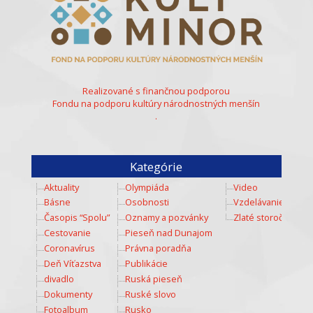
Realizované s finančnou podporou
Fondu na podporu kultúry národnostných menšín
.
Kategórie
Aktuality
Olympiáda
Video
Básne
Osobnosti
Vzdelávanie
Časopis “Spolu”
Oznamy a pozvánky
Zlaté storočie
Cestovanie
Pieseň nad Dunajom
Coronavírus
Právna poradňa
Deň Víťazstva
Publikácie
divadlo
Ruská pieseň
Dokumenty
Ruské slovo
Fotoalbum
Rusko