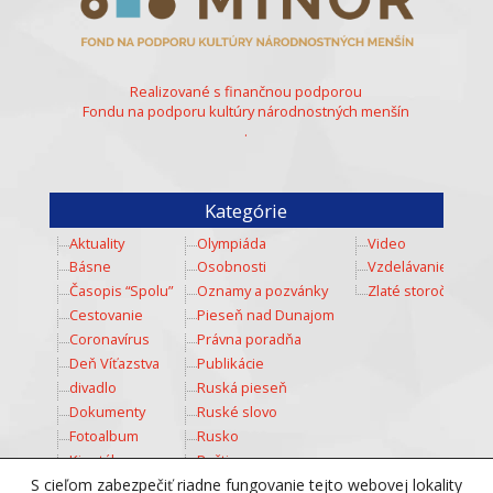
Realizované s finančnou podporou
Fondu na podporu kultúry národnostných menšín
.
Kategórie
Aktuality
Olympiáda
Video
Básne
Osobnosti
Vzdelávanie
Časopis “Spolu”
Oznamy a pozvánky
Zlaté storočie
Cestovanie
Pieseň nad Dunajom
Coronavírus
Právna poradňa
Deň Víťazstva
Publikácie
divadlo
Ruská pieseň
Dokumenty
Ruské slovo
Fotoalbum
Rusko
Kinotábor
Ruština
Kozmos
Šport
S cieľom zabezpečiť riadne fungovanie tejto webovej lokality