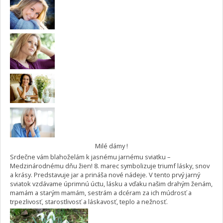
Milé dámy !
Srdečne vám blahoželám k jasnému jarnému sviatku –
Medzinárodnému dňu žien! 8. marec symbolizuje triumf lásky, snov
a krásy. Predstavuje jar a prináša nové nádeje. V tento prvý jarný
sviatok vzdávame úprimnú úctu, lásku a vďaku našim drahým ženám,
mamám a starým mamám, sestrám a dcéram za ich múdrosť a
trpezlivosť, starostlivosť a láskavosť, teplo a nežnosť.