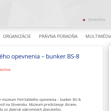
Slovenčina
ORGANIZÁCIE
PRÁVNA PORADŇA
MULTIMÉDI
ého opevnenia – bunker BS-8
azstva
šie múzeum Petržalského opevnenia – bunker BS-8.
lostí na Slovensku. Múzeum predstavuje zbrane,
álu zo zbierok súkromných zberateľov.