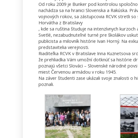
Od roku 2009 je Bunker pod kontrolou spoločnost
nachádza sa na hranici Slovenska a Rakúska. Pr
vojnových rokov, sa zástupcovia RCVK stretli so
Horvátha z Bratislavy
, kde sa ruština študuje na intenzívnych kurzoch 
Svetlé, nezabudnuteľné turné pre školákov uskut
publicista a milovník histórie Ivan Horný. Na exku
predstavitelia verejnosti.
Riaditeľka RCVK v Bratislave Inna Kuznetsova s
že prehliadka Vám umožní dotknúť sa histórie dru
poznajú všetci Slováci – Slovenské národné povst
miest Červenou armádou v roku 1945.
Na záver študenti zase ukázali svoje znalosti o h
poznali.