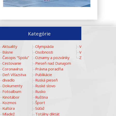
Kategórie
Aktuality
Olympiáda
Video
Básne
Osobnosti
Vzdelávanie
Časopis “Spolu”
Oznamy a pozvánky
Zlaté storočie
Cestovanie
Pieseň nad Dunajom
Coronavírus
Právna poradňa
Deň Víťazstva
Publikácie
divadlo
Ruská pieseň
Dokumenty
Ruské slovo
Fotoalbum
Rusko
Kinotábor
Ruština
Kozmos
Šport
Kultúra
Súťaž
Mladež
Totálny diktát