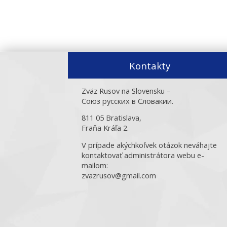
Kontakty
Zväz Rusov na Slovensku –
Союз русских в Словакии.
811 05 Bratislava,
Fraňa Kráľa 2.
V prípade akýchkoľvek otázok neváhajte
kontaktovať administrátora webu e-
mailom:
zvazrusov@gmail.com