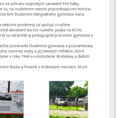
i na ochranu vojenských zariadení Petržalky,
áve tu, na osobitnom mieste pripomínajúcom históriu
 staršími študentmi bilingválneho gymnázia Ivana
a niektoré predmety sa vyučujú v ruštine.
očnil absolvent kurzov ruského jazyka na RCVK,
rzii sa zúčastnili aj pedagogickí pracovníci gymnázia a
rdečne pozdravila študentov gymnázia a poznamenala,
hej svetovej vojny a jej hlavných míľnikov, ktoré
anie v roku 1944 a oslobodenie Bratislavy a ďalších
istórii Ruska a hovorili o hrdinských mestách, ktoré