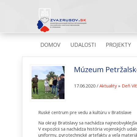
DOMOV
UDALOSTI
PROJEKTY
Múzeum Petržalsk
17.06.2020 /
Aktuality
»
Deň Víť
Ruské centrum pre vedu a kultúru v Bratislave
Na okraji Bratislavy sa nachádza najneobvyklej
V expozícii sa nachádza história vojenských uda
uniformy, pyrotechnické artefakty a veľa materi