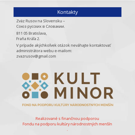
Kontakty
Zväz Rusov na Slovensku –
Союз русских в Словакии.
811 05 Bratislava,
Fraňa Kráľa 2.
V prípade akýchkoľvek otázok neváhajte kontaktovať
administrátora webu e-mailom:
zvazrusov@gmail.com
Realizované s finančnou podporou
Fondu na podporu kultúry národnostných menšín
.