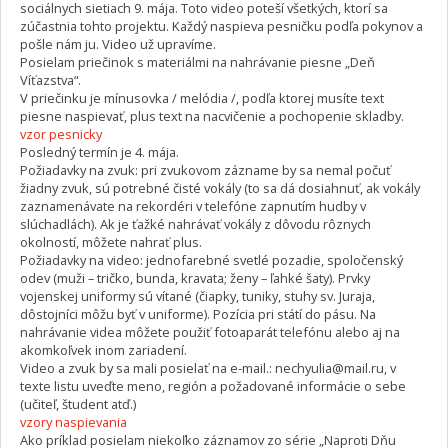
sociálnych sietiach 9. mája. Toto video poteší všetkých, ktorí sa
zúčastnia tohto projektu. Každý naspieva pesničku podľa pokynov a
pošle nám ju. Video už upravíme.
Posielam priečinok s materiálmi na nahrávanie piesne „Deň
Víťazstva“.
V priečinku je mínusovka / melódia /, podľa ktorej musíte text
piesne naspievať, plus text na nacvičenie a pochopenie skladby.
vzor pesnicky
Posledný termín je 4. mája.
Požiadavky na zvuk: pri zvukovom zázname by sa nemal počuť
žiadny zvuk, sú potrebné čisté vokály (to sa dá dosiahnuť, ak vokály
zaznamenávate na rekordéri v telefóne zapnutím hudby v
slúchadlách). Ak je ťažké nahrávať vokály z dôvodu rôznych
okolností, môžete nahrať plus.
Požiadavky na video: jednofarebné svetlé pozadie, spoločenský
odev (muži – tričko, bunda, kravata; ženy – ľahké šaty). Prvky
vojenskej uniformy sú vítané (čiapky, tuniky, stuhy sv. Juraja,
dôstojníci môžu byť v uniforme). Pozícia pri státí do pásu. Na
nahrávanie videa môžete použiť fotoaparát telefónu alebo aj na
akomkoľvek inom zariadení.
Video a zvuk by sa mali posielať na e-mail.: nechyulia@mail.ru, v
texte listu uveďte meno, región a požadované informácie o sebe
(učiteľ, študent atď.)
vzory naspievania
Ako príklad posielam niekoľko záznamov zo série „Naproti Dňu