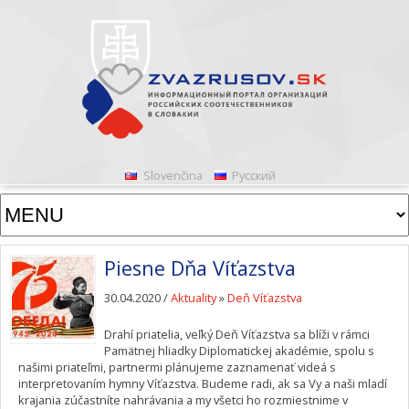
Slovenčina
Русский
Piesne Dňa Víťazstva
30.04.2020 /
Aktuality
»
Deň Víťazstva
Drahí priatelia, veľký Deň Víťazstva sa blíži v rámci
Pamätnej hliadky Diplomatickej akadémie, spolu s
našimi priateľmi, partnermi plánujeme zaznamenať videá s
interpretovaním hymny Víťazstva. Budeme radi, ak sa Vy a naši mladí
krajania zúčastníte nahrávania a my všetci ho rozmiestnime v