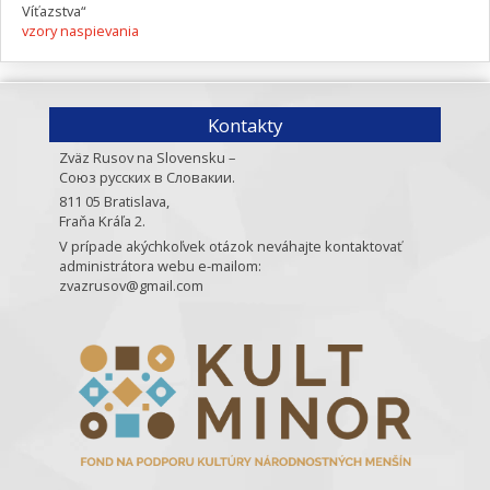
Víťazstva“
vzory naspievania
Kontakty
Zväz Rusov na Slovensku –
Союз русских в Словакии.
811 05 Bratislava,
Fraňa Kráľa 2.
V prípade akýchkoľvek otázok neváhajte kontaktovať
administrátora webu e-mailom:
zvazrusov@gmail.com