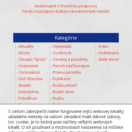
Realizované s finančnou podporou
Fondu na podporu kultúry národnostných menšín
.
Kategórie
Aktuality
Olympiáda
Video
Básne
Osobnosti
Vzdelávanie
Časopis “Spolu”
Oznamy a pozvánky
Zlaté storočie
Cestovanie
Pieseň nad Dunajom
Coronavírus
Právna poradňa
Deň Víťazstva
Publikácie
divadlo
Ruská pieseň
Dokumenty
Ruské slovo
Fotoalbum
Rusko
Kinotábor
Ruština
Kozmos
Šport
S cieľom zabezpečiť riadne fungovanie tejto webovej lokality
ukladáme niekedy na vašom zariadení malé dátové súbory,
Kultúra
Súťaž
tzv. cookie. Je to bežná prax väčšiny veľkých webových
Mladež
Totálny diktát
lokalít. O ich používaní a možnostiach nastavenia sa môžete
Multimedia
Tradície