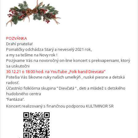
POZVÁNKA
Drahí priatelia!
Pomaličky odchádza Starý a neveselý 2021 rok,
a my sa tešíme na Novy rok !
Pozývame Vás na novoročný on-line koncert s prekvapeniami, ktorý
sa uskutočni
30.12.21 o 18:00 hod. na YouTube „Folk band Dievcata“
Potešia Vás šikovne ruky našich umelkýň , ruské piesne a detská
radosť.
Účastníci folklórna skupina “ Dievčatá “ , deti a mládež s detského
hudobného centra
“Fantázia”.
Koncert realizovaný s finančnou podporou KULTMINOR SR