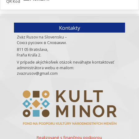
QR Kod
Kontakty
Zväz Rusov na Slovensku –
Союз русских в Словакии.
811 05 Bratislava,
Fraňa Kráľa 2.
V prípade akýchkoľvek otázok neváhajte kontaktovať
administrátora webu e-mailom:
zvazrusov@gmail.com
Realizované s finančnou podporou