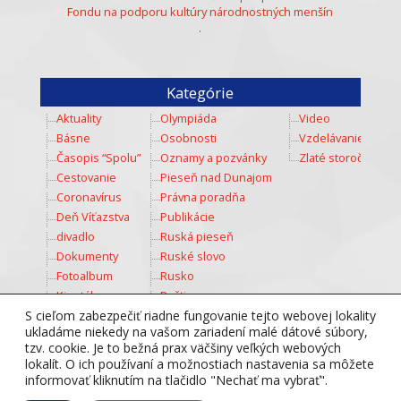
Fondu na podporu kultúry národnostných menšín
.
Kategórie
Aktuality
Olympiáda
Video
Básne
Osobnosti
Vzdelávanie
Časopis “Spolu”
Oznamy a pozvánky
Zlaté storočie
Cestovanie
Pieseň nad Dunajom
Coronavírus
Právna poradňa
Deň Víťazstva
Publikácie
divadlo
Ruská pieseň
Dokumenty
Ruské slovo
Fotoalbum
Rusko
Kinotábor
Ruština
Kozmos
Šport
S cieľom zabezpečiť riadne fungovanie tejto webovej lokality
ukladáme niekedy na vašom zariadení malé dátové súbory,
Kultúra
Súťaž
tzv. cookie. Je to bežná prax väčšiny veľkých webových
Mladež
Totálny diktát
lokalít. O ich používaní a možnostiach nastavenia sa môžete
Multimedia
Tradície
informovať kliknutím na tlačidlo "Nechať ma vybrať".
Nesmrteľný pluk
Týždeň ruského jazyka