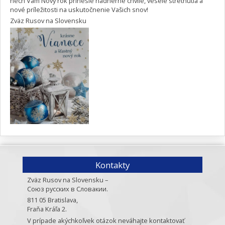
nech Vám Nový rok prinesie nádherné chvíle, veselé stretnutia a
nové príležitosti na uskutočnenie Vašich snov!
Zväz Rusov na Slovensku
Kontakty
Zväz Rusov na Slovensku –
Союз русских в Словакии.
811 05 Bratislava,
Fraňa Kráľa 2.
V prípade akýchkoľvek otázok neváhajte kontaktovať