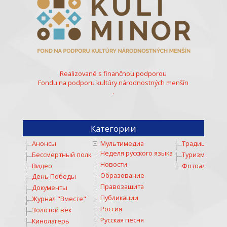
Realizované s finančnou podporou
Fondu na podporu kultúry národnostných menšín
.
Категории
Анонсы
Мультимедиа
Традиции
Неделя русского языка
Бессмертный полк
Туризм
Новости
Видео
Фотоальбом
Образование
День Победы
Правозащита
Документы
Публикации
Журнал "Вместе"
Россия
Золотой век
Русская песня
Кинолагерь