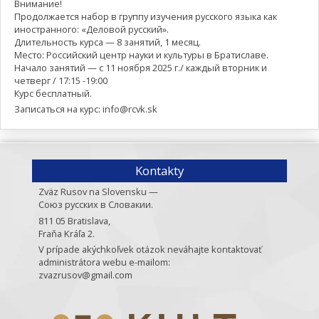
Внимание!
Продолжается набор в группу изучения русского языка как
иностранного: «Деловой русский».
Длительность курса — 8 занятий, 1 месяц.
Место: Российский центр науки и культуры в Братиславе.
Начало занятий — с 11 ноября 2025 г./ каждый вторник и
четверг / 17:15 -19:00
Курс бесплатный.
Записаться на курс: info@rcvk.sk
Kontakty
Zväz Rusov na Slovensku —
Союз русских в Словакии.
811 05 Bratislava,
Fraňa Kráľa 2.
V prípade akýchkoľvek otázok neváhajte kontaktovať
administrátora webu e-mailom:
zvazrusov@gmail.com