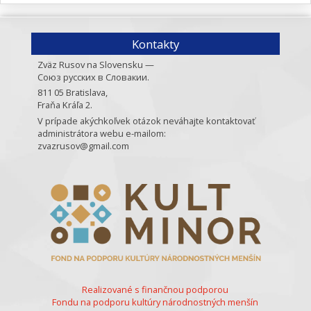
Kontakty
Zväz Rusov na Slovensku —
Союз русских в Словакии.
811 05 Bratislava,
Fraňa Kráľa 2.
V prípade akýchkoľvek otázok neváhajte kontaktovať
administrátora webu e-mailom:
zvazrusov@gmail.com
Realizované s finančnou podporou
Fondu na podporu kultúry národnostných menšín