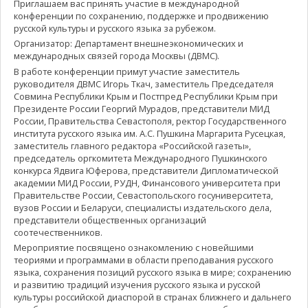
Приглашаем вас принять участие в международной
конференции по сохранению, поддержке и продвижению
русской культуры и русского языка за рубежом.
Организатор: Департамент внешнеэкономических и
международных связей города Москвы (ДВМС).
В работе конференции примут участие заместитель
руководителя ДВМС Игорь Ткач, заместитель Председателя
Совмина Республики Крым и Постпред Республики Крым при
Президенте России Георгий Мурадов, представители МИД
России, Правительства Севастополя, ректор Государственного
института русского языка им. А.С. Пушкина Маргарита Русецкая,
заместитель главного редактора «Российской газеты»,
председатель оргкомитета Международного Пушкинского
конкурса Ядвига Юферова, представители Дипломатической
академии МИД России, РУДН, Финансового университета при
Правительстве России, Севастопольского госуниверситета,
вузов России и Беларуси, специалисты издательского дела,
представители общественных организаций
соотечественников.
Мероприятие посвящено ознакомлению с новейшими
теориями и программами в области преподавания русского
языка, сохранения позиций русского языка в мире; сохранению
и развитию традиций изучения русского языка и русской
культуры российской диаспорой в странах ближнего и дальнего