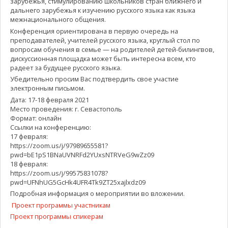
зарубежья, стимулированию школьников стран ближнего и
дальнего зарубежья к изучению русского языка как языка
межнационального общения.
Конференция ориентирована в первую очередь на
преподавателей, учителей русского языка, круглый стол по
вопросам обучения в семье — на родителей детей-билингвов,
дискуссионная площадка может быть интересна всем, кто
радеет за будущее русского языка.
Убедительно просим Вас подтвердить свое участие
электронным письмом.
Дата: 17-18 февраля 2021
Место проведения: г. Севастополь
Формат: онлайн
Ссылки на конференцию:
17 февраля:
https://zoom.us/j/97989655581?
pwd=bE1pS1BNaUVNRFd2YUxsNTRVeG9wZz09
18 февраля:
https://zoom.us/j/99575831078?
pwd=UFNhUG5GcHk4UFR4Tk9ZT25xajlxdz09
Подробная информация о мероприятии во вложении.
Проект программы участникам
Проект программы спикерам