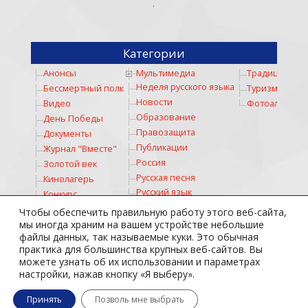
.
Категории
Анонсы
Мультимедиа
Традиции
Неделя русского языка
Бессмертный полк
Туризм
Новости
Видео
Фотоальбом
Образование
День Победы
Правозащита
Документы
Публикации
Журнал "Вместе"
Россия
Золотой век
Русская песня
Кинолагерь
Русский язык
Конкурс
Русское слово
Коронавирус
Чтобы обеспечить правильную работу этого веб-сайта,
Соревнование
Космос
мы иногда храним на вашем устройстве небольшие
файлы данных, так называемые куки. Это обычная
Спорт
Культура
практика для большинства крупных веб-сайтов. Вы
Стихи
Личности
можете узнать об их использовании и параметрах
Театр
Медицина
настройки, нажав кнопку «Я выберу».
Тотальный диктант
Молодежь
Принять
Позволь мне выбрать