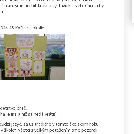
 žiakmi sme urobili krásnu výstavu kresieb. Chcela by
u.
044 45 Košice – okolie
 detstvo preč,
ha je iná a nič sa nedá vrátiť…“
ý cudzí jazyk, sa už tradične v tomto školskom roku
m v škole“. Všetci s veľkým potešením sme pozerali