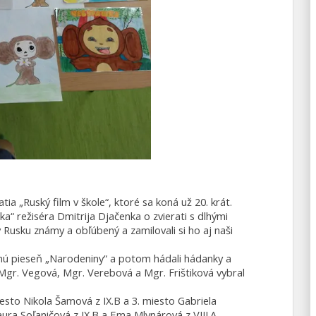
tia „Ruský film v škole“, ktoré sa koná už 20. krát.
a“ režiséra Dmitrija Djačenka o zvierati s dlhými
usku známy a obľúbený a zamilovali si ho aj naši
bavnú pieseň „Narodeniny“ a potom hádali hádanky a
ní Mgr. Vegová, Mgr. Verebová a Mgr. Frištiková vybral
miesto Nikola Šamová z IX.B a 3. miesto Gabriela
Laura Soľaničová z IX.B a Ema Mlynárová z VIII.A.