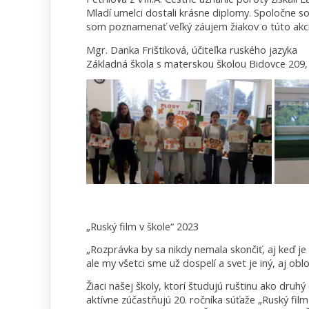
Mladí umelci dostali krásne diplomy. Spoločne so
som poznamenať veľký záujem žiakov o túto akci
Mgr. Danka Frištiková, účiteľka ruského jazyka
Základná škola s materskou školou Bidovce 209, 
„Ruský film v škole“ 2023
„Rozprávka by sa nikdy nemala skončiť, aj keď je
ale my všetci sme už dospelí a svet je iný, aj oblo
Žiaci našej školy, ktorí študujú ruštinu ako druh
aktívne zúčastňujú 20. ročníka súťaže „Ruský fil