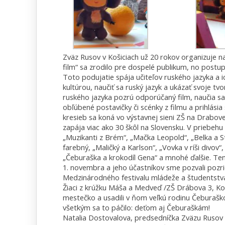
Zväz Rusov v Košiciach už 20 rokov organizuje na
film“ sa zrodilo pre dospelé publikum, no postupo
Toto podujatie spája učiteľov ruského jazyka a 
kultúrou, naučiť sa ruský jazyk a ukázať svoje tv
ruského jazyka pozrú odporúčaný film, naučia sa 
obľúbené postavičky či scénky z filmu a prihlásia
kresieb sa koná vo výstavnej sieni ZŠ na Drabove
zapája viac ako 30 škôl na Slovensku. V priebehu 
„Muzikanti z Brém“, „Mačka Leopold“, „Belka a St
farebný, „Maličký a Karlson“, „Vovka v ríši divov“
„Čeburaška a krokodíl Gena“ a mnohé ďalšie. Te
1. novembra a jeho účastníkov sme pozvali pozr
Medzinárodného festivalu mládeže a študentstva 
Žiaci z krúžku Máša a Medveď /ZŠ Drábova 3, Koši
mestečko a usadili v ňom veľkú rodinu Čeburaško
všetkým sa to páčilo: deťom aj Čeburaškám!
Natalia Dostovalova, predsedníčka Zväzu Rusov 