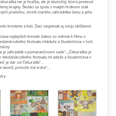
buraška nie je hračka, ale je skutočný, ktorú priniesol
ej krajiny. Školáci sa spolu s malým hrdinom stali
ých priateľov, stretli starého záhradníka Genu a jeho
lo kreslenie a kvíz. Žiaci zaspievali aj svoju obľúbenú
stava najlepších kresieb žiakov zo snímok k filmu o
dzinárodného festivalu mládeže a študentstva v Soči.
názvy:
a je záhradník v pomarančovom sade“, „Čeburaška je
 Medzinárodného festivalu ml ádeže a študentstva v
anč je dar od Čeburaški“…
ňa skončí, pretože má srdce“…
túry