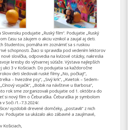
 Slovensku podujatie „Ruský film“. Podujatie „Ruský
m času sa záujem o akciu vznikol a zaujal aj deti.
ich študentov, pomáha im zoznámiť sa s ruskou
orivé schopnosti. Žiaci si spravidla pod vedením lektorov
nové slovíčka, odpovedia na kvízové otázky, nakreslia
 svoje kresby do výtvarnej súťaže. Výstava najlepších
j ulici 3 v Košiciach. Do podujatia sa každoročne
rokov deti sledovali ruské filmy „No, počkaj!“,
relka – hviezdne psy“, „Sivý krk“, „Kvietok – Sedem-
, „Cínový vojačik“, „Bobik na návšteve u Barbosa“,
nto rok sme zorganizovali podujatie od 1. októbra do
ieť si nový film o Čeburaška. Čeburaška je symbolom
v Soči /1.-7.3.2024/.
ce/ vyzdobili drevené domčeky, „postavili“ z nich
v. Podujatie sa ukázalo ako zábavné a zaujímavé,
v Košiciach,