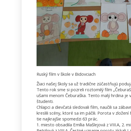
Ruský film v škole v Bidovciach
Žiaci našej školy sa už tradične zúčastňujú poduja
Tento rok sme si pozreli roztomilý film „Čeburašk
ušami menom Čeburaška. Tento malý hrdina je v R
študenti.
Chlapci a dievčatá sledovali film, naučili sa zá
kreslili scény, ktoré sa im páčili. Porota v zlože
tie najkrajšie spomedzi 63 prác.
1. miesto obsadila Emília Mašlejová z VIII.A, 2. 
Petrilová z VIII.A. Čestné uznanie poroty získali 