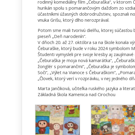
rodinný komediálny film „Čeburaška“, v ktorom Če
hurikán spolu s pomarančovým dažďom zo vzdialen
účastníkmi úžasných dobrodružstiev, spoznali nov
vnuka Grišu, ktorý dlho nerozprával.
Potom sme mali tvorivú dielňu, ktorej súčasťou bo
pieseň „Deň narodenín“.
V dňoch 20. až 27. októbra sa na škole konala vý
Čeburaške, ktorý bude v roku 2024 symbolom Me
Študenti vymysleli pre svoje kresby aj zaujímavé 
„Čeburaška je moja nová kamarátka“, „Čeburašk
žonglér s pomarančmi“, „Čeburaška je symbolom
Soči“, „Výlet na Vianoce s Čeburaškom“, „Pomar
„Človek, ktorý verí v rozprávku, v nej jedného d
Marta Jančiková, učiteľka ruského jazyka a litera
Základná škola Kamenica nad Cirochou