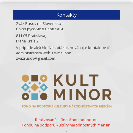
Kontakty
Zväz Rusov na Slovensku –
Союз русских в Словакии.
811 05 Bratislava,
Fraňa Kráľa 2.
V prípade akýchkoľvek otázok neváhajte kontaktovať
administrátora webu e-mailom:
zvazrusov@gmail.com
Realizované s finančnou podporou
Fondu na podporu kultúry národnostných menšín
.