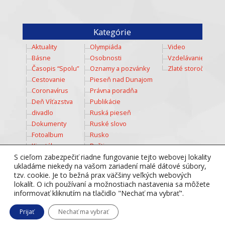
Kategórie
Aktuality
Olympiáda
Video
Básne
Osobnosti
Vzdelávanie
Časopis “Spolu”
Oznamy a pozvánky
Zlaté storočie
Cestovanie
Pieseň nad Dunajom
Coronavírus
Právna poradňa
Deň Víťazstva
Publikácie
divadlo
Ruská pieseň
Dokumenty
Ruské slovo
Fotoalbum
Rusko
Kinotábor
Ruština
Kozmos
Šport
S cieľom zabezpečiť riadne fungovanie tejto webovej lokality
ukladáme niekedy na vašom zariadení malé dátové súbory,
Kultúra
Súťaž
tzv. cookie. Je to bežná prax väčšiny veľkých webových
Mladež
Totálny diktát
lokalít. O ich používaní a možnostiach nastavenia sa môžete
Multimedia
Tradície
informovať kliknutím na tlačidlo "Nechať ma vybrať".
Nesmrteľný pluk
Týždeň ruského jazyka
Prijať
Nechať ma vybrať