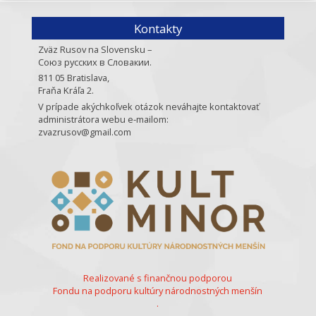
Kontakty
Zväz Rusov na Slovensku –
Союз русских в Словакии.
811 05 Bratislava,
Fraňa Kráľa 2.
V prípade akýchkoľvek otázok neváhajte kontaktovať
administrátora webu e-mailom:
zvazrusov@gmail.com
Realizované s finančnou podporou
Fondu na podporu kultúry národnostných menšín
.