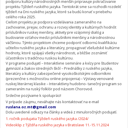
podporu kultúry národnostných menšín pripravuje pokračovanie
projektu Týždeň ruského jazyka. Tentokrát sme sa rozhodli rozdeliť
týždeň na Dni ruského jazyka, ktoré sa budú konať v priebehu
celého roka 2025.
Cieľom projektu je podpora vzdelávania zameraného na
zachovanie, prejav, ochranu a rozvoj identity a kultúrnych hodnôt
príslušníkov ruskej menšiny, aktivity pre vzájomný dialóg a
budovanie vzťahov medzi príslušníkmi menšiny a národnostnou
väčšinou. Týmto projektom chceme podporiť odbornú kvalifikáciu
učiteľov ruského jazyka a literatúry, propagovať všeľudské kultúrne
hodnoty, ktoré spájajú všetky národnosti, a bližšie zoznámiť
účastníkov s tradičnou ruskou kultúrou.
V programe podujatí – Interaktívne semináre a kvízy pre študentov
gymnázií a žiakov stredných škôl – Prednášky z ruského jazyka,
literatúry a kultúry zabezpečené vysokoškolskými odborníkmi
(prezenčne s možnosťou online pripojenia) – Výstavy venované
ruskej literárnej klasike – Interaktívny hudobno- tanečný program so
zameraním na ruský folklór pod názvom Chorovod.
Srdečne pozývame k spolupráci!
V prípade záujmu, neváhajte nás kontaktovať na e-mail
ruslana.oz.mt@gmail.com
Dolu uvedené odkazy na články a videá z minuloročných podujatí.
1. ročník podujatia Týždeň ruského jazyka /2024/
Videoklip z Týždňa ruského jazyka v Bratislave 11.-15.11.2024