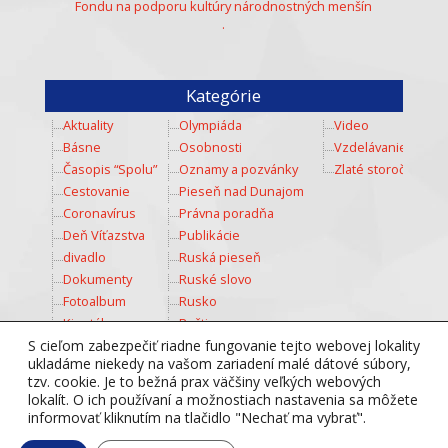
Fondu na podporu kultúry národnostných menšín
.
Kategórie
Aktuality
Olympiáda
Video
Básne
Osobnosti
Vzdelávanie
Časopis “Spolu”
Oznamy a pozvánky
Zlaté storočie
Cestovanie
Pieseň nad Dunajom
Coronavírus
Právna poradňa
Deň Víťazstva
Publikácie
divadlo
Ruská pieseň
Dokumenty
Ruské slovo
Fotoalbum
Rusko
Kinotábor
Ruština
Kozmos
Šport
S cieľom zabezpečiť riadne fungovanie tejto webovej lokality
ukladáme niekedy na vašom zariadení malé dátové súbory,
Kultúra
Súťaž
tzv. cookie. Je to bežná prax väčšiny veľkých webových
Mladež
Totálny diktát
lokalít. O ich používaní a možnostiach nastavenia sa môžete
Multimedia
Tradície
informovať kliknutím na tlačidlo "Nechať ma vybrať".
Nesmrteľný pluk
Týždeň ruského jazyka