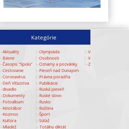
Kategórie
Aktuality
Olympiáda
Video
Básne
Osobnosti
Vzdelávanie
Časopis “Spolu”
Oznamy a pozvánky
Zlaté storočie
Cestovanie
Pieseň nad Dunajom
Coronavírus
Právna poradňa
Deň Víťazstva
Publikácie
divadlo
Ruská pieseň
Dokumenty
Ruské slovo
Fotoalbum
Rusko
Kinotábor
Ruština
Kozmos
Šport
Kultúra
Súťaž
Mladež
Totálny diktát