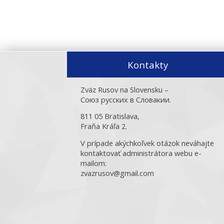
Kontakty
Zväz Rusov na Slovensku –
Союз русских в Словакии.
811 05 Bratislava,
Fraňa Kráľa 2.
V prípade akýchkoľvek otázok neváhajte
kontaktovať administrátora webu e-
mailom:
zvazrusov@gmail.com