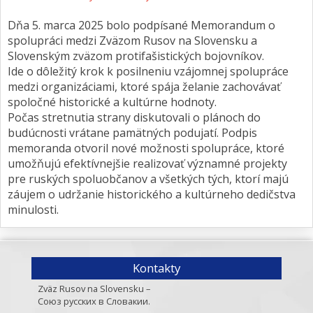
Dňa 5. marca 2025 bolo podpísané Memorandum o
spolupráci medzi Zväzom Rusov na Slovensku a
Slovenským zväzom protifašistických bojovníkov.
Ide o dôležitý krok k posilneniu vzájomnej spolupráce
medzi organizáciami, ktoré spája želanie zachovávať
spoločné historické a kultúrne hodnoty.
Počas stretnutia strany diskutovali o plánoch do
budúcnosti vrátane pamätných podujatí. Podpis
memoranda otvoril nové možnosti spolupráce, ktoré
umožňujú efektívnejšie realizovať významné projekty
pre ruských spoluobčanov a všetkých tých, ktorí majú
záujem o udržanie historického a kultúrneho dedičstva
minulosti.
Kontakty
Zväz Rusov na Slovensku –
Союз русских в Словакии.