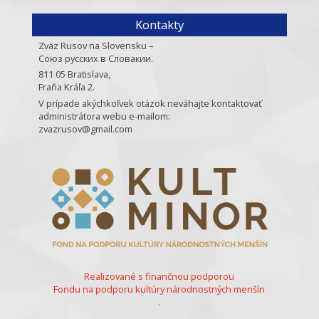
Kontakty
Zväz Rusov na Slovensku –
Союз русских в Словакии.
811 05 Bratislava,
Fraňa Kráľa 2.
V prípade akýchkoľvek otázok neváhajte kontaktovať
administrátora webu e-mailom:
zvazrusov@gmail.com
Realizované s finančnou podporou
Fondu na podporu kultúry národnostných menšín
.