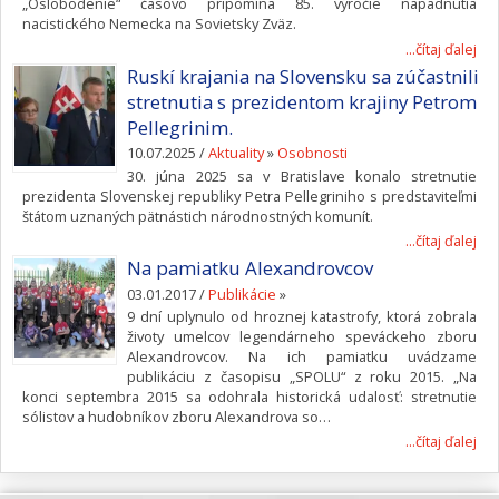
„Oslobodenie“ časovo pripomína 85. výročie napadnutia
nacistického Nemecka na Sovietsky Zväz.
...čítaj ďalej
Ruskí krajania na Slovensku sa zúčastnili
stretnutia s prezidentom krajiny Petrom
Pellegrinim.
10.07.2025 /
Aktuality
»
Osobnosti
30. júna 2025 sa v Bratislave konalo stretnutie
prezidenta Slovenskej republiky Petra Pellegriniho s predstaviteľmi
štátom uznaných pätnástich národnostných komunít.
...čítaj ďalej
Na pamiatku Alexandrovcov
03.01.2017 /
Publikácie
»
9 dní uplynulo od hroznej katastrofy, ktorá zobrala
životy umelcov legendárneho speváckeho zboru
Alexandrovcov. Na ich pamiatku uvádzame
publikáciu z časopisu „SPOLU“ z roku 2015. „Na
konci septembra 2015 sa odohrala historická udalosť: stretnutie
sólistov a hudobníkov zboru Alexandrova so…
...čítaj ďalej